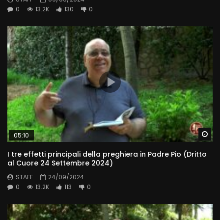
0
13.2K
130
0
Wa
05:10
I tre effetti principali della preghiera in Padre Pio (Dritto
al Cuore 24 Settembre 2024)
STAFF
24/09/2024
0
13.2K
113
0