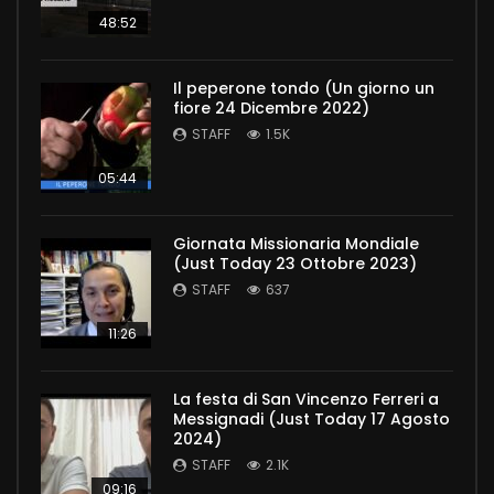
48:52
Il peperone tondo (Un giorno un
fiore 24 Dicembre 2022)
STAFF
1.5K
05:44
Giornata Missionaria Mondiale
(Just Today 23 Ottobre 2023)
STAFF
637
11:26
La festa di San Vincenzo Ferreri a
Messignadi (Just Today 17 Agosto
2024)
STAFF
2.1K
09:16