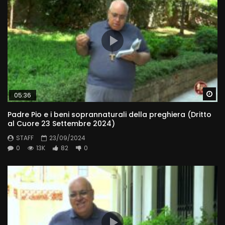
Wa
05:36
Padre Pio e i beni soprannaturali della preghiera (Dritto
al Cuore 23 Settembre 2024)
STAFF
23/09/2024
0
13K
82
0