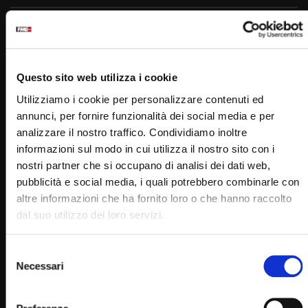
Padre Pio
Questo sito web utilizza i cookie
Utilizziamo i cookie per personalizzare contenuti ed
annunci, per fornire funzionalità dei social media e per
analizzare il nostro traffico. Condividiamo inoltre
informazioni sul modo in cui utilizza il nostro sito con i
PADRE PIO TV
nostri partner che si occupano di analisi dei dati web,
Emittente televisiva cattolica dei frati cappuccini di San
pubblicità e social media, i quali potrebbero combinarle con
Giovanni Rotondo.
altre informazioni che ha fornito loro o che hanno raccolto
dal suo utilizzo dei loro servizi.
Puoi guardare Padre Pio Tv
sul digitale terrestre al canale 145,
Selezione
su Tv Sat al canale 445,
Necessari
del
su Sky al canale 852,
consenso
in streaming sul sito internet: