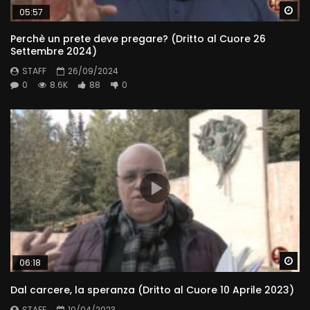
Wa
05:57
Perchè un prete deve pregare? (Dritto al Cuore 26
Settembre 2024)
STAFF
26/09/2024
0
8.6K
88
0
Wa
06:18
Dal carcere, la speranza (Dritto al Cuore 10 Aprile 2023)
STAFF
10/04/2023