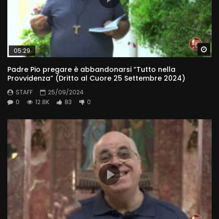
Wa
05:29
Padre Pio pregare è abbandonarsi “Tutto nella
Provvidenza” (Dritto al Cuore 25 Settembre 2024)
STAFF
25/09/2024
0
12.8K
83
0