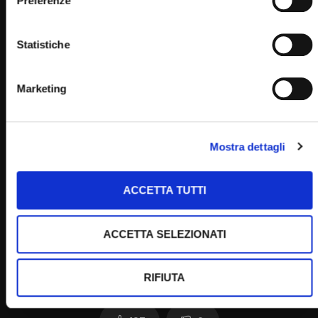
Preferenze
Home
Statistiche
Marketing
Clicca per votare questo articolo!
Mostra dettagli
[Voti:
0
Media:
0
]
Post Views:
1.906
ACCETTA TUTTI
ACCETTA SELEZIONATI
RIFIUTA