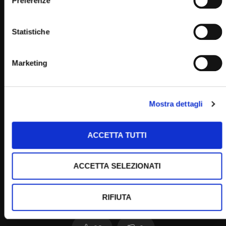
Preferenze
Statistiche
Home
Marketing
Clicca per votare questo articolo!
Mostra dettagli
[Voti:
0
Media:
0
]
Post Views:
2.015
ACCETTA TUTTI
ACCETTA SELEZIONATI
RIFIUTA