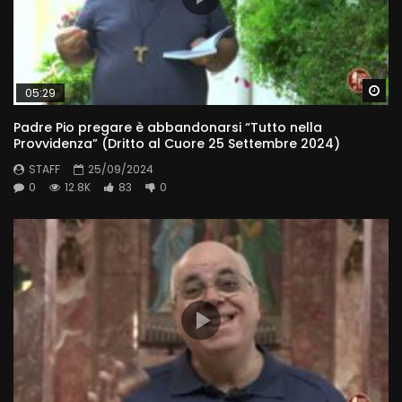
Wa
05:29
Padre Pio pregare è abbandonarsi “Tutto nella
Provvidenza” (Dritto al Cuore 25 Settembre 2024)
STAFF
25/09/2024
0
12.8K
83
0