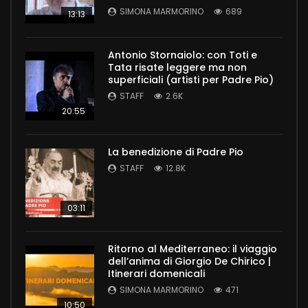
SIMONA MARMORINO
689
13:13
Antonio Stornaiolo: con Toti e
Tata risate leggere ma non
superficiali (artisti per Padre Pio)
STAFF
2.6K
20:55
La benedizione di Padre Pio
STAFF
12.8K
03:11
Ritorno al Mediterraneo: il viaggio
dell’anima di Giorgio De Chirico |
Itinerari domenicali
SIMONA MARMORINO
471
10:50