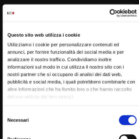
Padre Pio
Questo sito web utilizza i cookie
Utilizziamo i cookie per personalizzare contenuti ed
annunci, per fornire funzionalità dei social media e per
analizzare il nostro traffico. Condividiamo inoltre
informazioni sul modo in cui utilizza il nostro sito con i
Padre Pio Tv
nostri partner che si occupano di analisi dei dati web,
Emittente televisiva cattolica dei frati cappuccini di San
pubblicità e social media, i quali potrebbero combinarle con
Giovanni Rotondo.
altre informazioni che ha fornito loro o che hanno raccolto
dal suo utilizzo dei loro servizi.
Puoi guardare Padre Pio Tv
sul digitale terrestre al canale 145,
Selezione
su Tv Sat al canale 445,
Necessari
del
su Sky al canale 852,
consenso
in streaming sul sito internet: