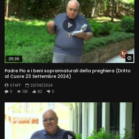
Wa
05:36
Padre Pio e i beni soprannaturali della preghiera (Dritto
al Cuore 23 Settembre 2024)
STAFF
23/09/2024
0
13K
82
0