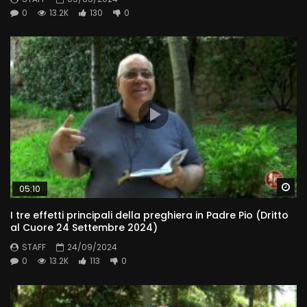
0
13.2K
130
0
Wa
05:10
I tre effetti principali della preghiera in Padre Pio (Dritto
al Cuore 24 Settembre 2024)
STAFF
24/09/2024
0
13.2K
113
0