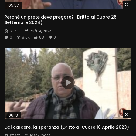
Wa
05:57
Perchè un prete deve pregare? (Dritto al Cuore 26
Settembre 2024)
STAFF
26/09/2024
0
8.6K
88
0
Wa
06:18
Dal carcere, la speranza (Dritto al Cuore 10 Aprile 2023)
STAFF
10/04/2023