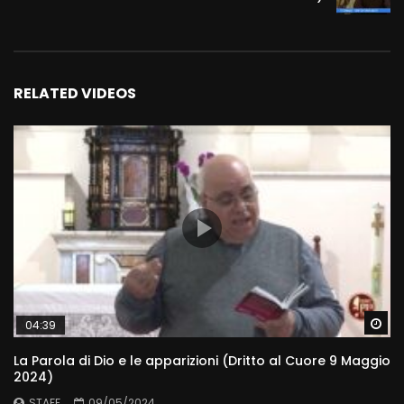
RELATED VIDEOS
Wa
04:39
La Parola di Dio e le apparizioni (Dritto al Cuore 9 Maggio
2024)
STAFF
09/05/2024