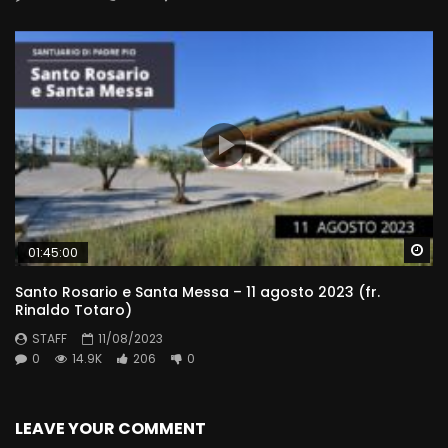
Wa
01:45:00
Santo Rosario e Santa Messa – 11 agosto 2023 (fr.
Rinaldo Totaro)
STAFF
11/08/2023
0
14.9K
206
0
LEAVE YOUR COMMENT