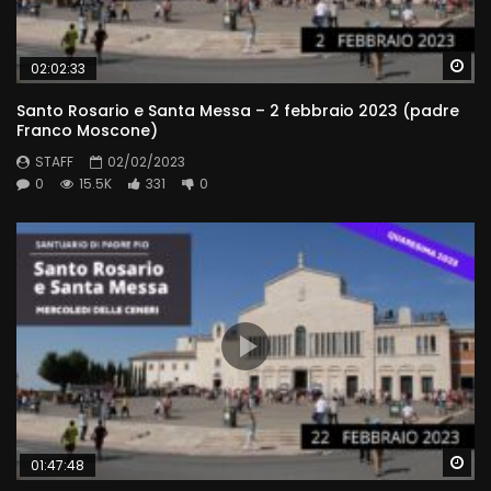
Wa
02:02:33
Santo Rosario e Santa Messa – 2 febbraio 2023 (padre
Franco Moscone)
STAFF
02/02/2023
0
15.5K
331
0
Wa
01:47:48