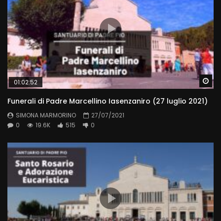
Wa
01:02:52
Funerali di Padre Marcellino Iasenzaniro (27 luglio 2021)
SIMONA MARMORINO
27/07/2021
0
19.6K
515
0