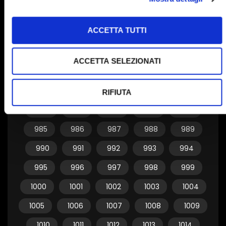
955
956
957
958
959
ACCETTA TUTTI
960
961
962
963
964
965
966
967
968
969
ACCETTA SELEZIONATI
970
971
972
973
974
975
976
977
978
979
RIFIUTA
980
981
982
983
984
985
986
987
988
989
990
991
992
993
994
995
996
997
998
999
1000
1001
1002
1003
1004
1005
1006
1007
1008
1009
1010
1011
1012
1013
1014