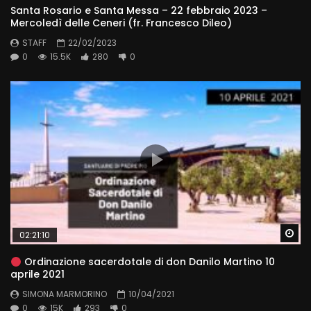
Santa Rosario e Santa Messa – 22 febbraio 2023 –
Mercoledì delle Ceneri (fr. Francesco Dileo)
STAFF
22/02/2023
0
15.5K
280
0
Wa
02:21:10
Ordinazione sacerdotale di don Danilo Martino 10
aprile 2021
SIMONA MARMORINO
10/04/2021
0
15K
293
0