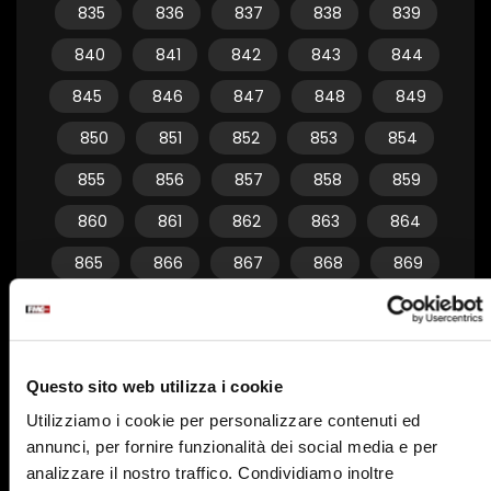
835
836
837
838
839
840
841
842
843
844
845
846
847
848
849
850
851
852
853
854
855
856
857
858
859
860
861
862
863
864
865
866
867
868
869
870
871
872
873
874
875
876
877
878
879
Questo sito web utilizza i cookie
880
881
882
883
884
Utilizziamo i cookie per personalizzare contenuti ed
885
886
887
888
889
annunci, per fornire funzionalità dei social media e per
890
891
892
893
894
analizzare il nostro traffico. Condividiamo inoltre