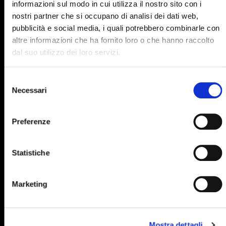
informazioni sul modo in cui utilizza il nostro sito con i
895
896
897
898
899
nostri partner che si occupano di analisi dei dati web,
pubblicità e social media, i quali potrebbero combinarle con
900
901
902
903
904
altre informazioni che ha fornito loro o che hanno raccolto
905
906
907
908
909
dal suo utilizzo dei loro servizi.
910
911
912
913
914
Selezione
915
916
917
918
919
Necessari
del
consenso
920
921
922
923
924
Preferenze
925
926
927
928
929
930
931
932
933
934
Statistiche
935
936
937
938
939
940
941
942
943
944
Marketing
945
946
947
948
949
950
951
952
953
954
Mostra dettagli