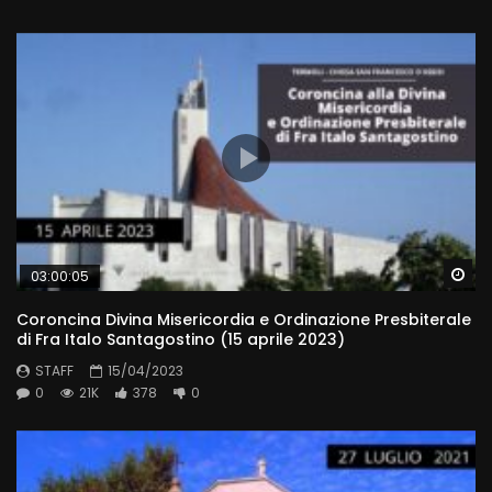
Wa
03:00:05
Coroncina Divina Misericordia e Ordinazione Presbiterale
di Fra Italo Santagostino (15 aprile 2023)
STAFF
15/04/2023
0
21K
378
0