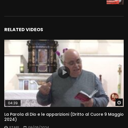
RELATED VIDEOS
Wa
04:39
La Parola di Dio e le apparizioni (Dritto al Cuore 9 Maggio
2024)
STAFF
09/05/2024