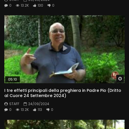
0
13.2K
130
0
Wa
05:10
I tre effetti principali della preghiera in Padre Pio (Dritto
al Cuore 24 Settembre 2024)
STAFF
24/09/2024
0
13.2K
113
0