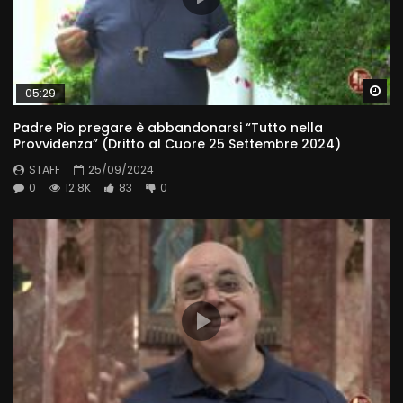
Wa
05:29
Padre Pio pregare è abbandonarsi “Tutto nella
Provvidenza” (Dritto al Cuore 25 Settembre 2024)
STAFF
25/09/2024
0
12.8K
83
0