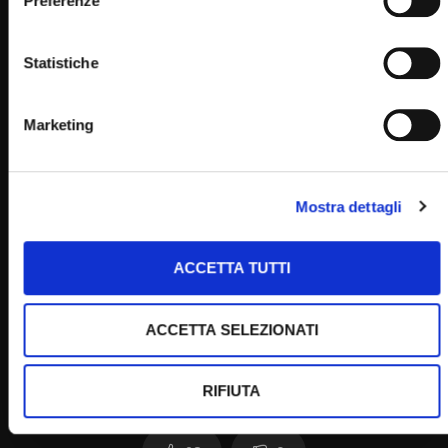
Preferenze
Home
Statistiche
Marketing
Clicca per votare questo articolo!
Mostra dettagli
[Voti:
0
Media:
0
]
Post Views:
985
ACCETTA TUTTI
ACCETTA SELEZIONATI
RIFIUTA