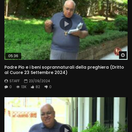
Wa
05:36
Padre Pio e i beni soprannaturali della preghiera (Dritto
al Cuore 23 Settembre 2024)
STAFF
23/09/2024
0
13K
82
0