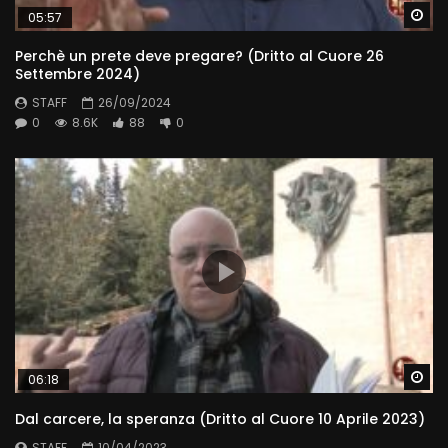
Wa
05:57
Perchè un prete deve pregare? (Dritto al Cuore 26
Settembre 2024)
STAFF
26/09/2024
0
8.6K
88
0
Wa
06:18
Dal carcere, la speranza (Dritto al Cuore 10 Aprile 2023)
STAFF
10/04/2023