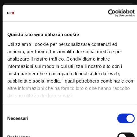
Padre Pio
Questo sito web utilizza i cookie
Utilizziamo i cookie per personalizzare contenuti ed
annunci, per fornire funzionalità dei social media e per
analizzare il nostro traffico. Condividiamo inoltre
informazioni sul modo in cui utilizza il nostro sito con i
PADRE PIO TV
nostri partner che si occupano di analisi dei dati web,
Emittente televisiva cattolica dei frati cappuccini di San
pubblicità e social media, i quali potrebbero combinarle con
Giovanni Rotondo.
altre informazioni che ha fornito loro o che hanno raccolto
dal suo utilizzo dei loro servizi.
Puoi guardare Padre Pio Tv
sul digitale terrestre al canale 145,
Selezione
su Tv Sat al canale 445,
Necessari
del
su Sky al canale 852,
consenso
in streaming sul sito internet: