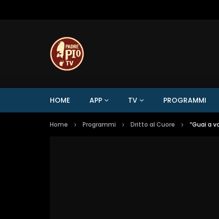
HOME
APP
TV
PROGRAMMI
Home
Programmi
Dritto al Cuore
“Guai a v