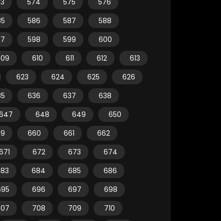
73
574
575
576
85
586
587
588
97
598
599
600
609
610
611
612
613
623
624
625
626
35
636
637
638
647
648
649
650
59
660
661
662
671
672
673
674
683
684
685
686
695
696
697
698
707
708
709
710