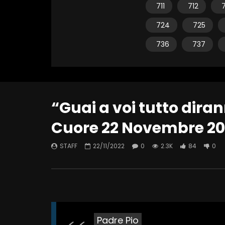
711
712
7
724
725
736
737
“Guai a voi tutto diran
Cuore 22 Novembre 20
STAFF
22/11/2022
0
2.3K
84
0
Padre Pio