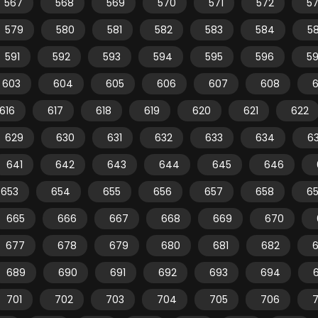
567
568
569
570
571
572
5
579
580
581
582
583
584
5
591
592
593
594
595
596
5
603
604
605
606
607
608
616
617
618
619
620
621
622
629
630
631
632
633
634
6
641
642
643
644
645
646
653
654
655
656
657
658
6
665
666
667
668
669
670
677
678
679
680
681
682
689
690
691
692
693
694
701
702
703
704
705
706