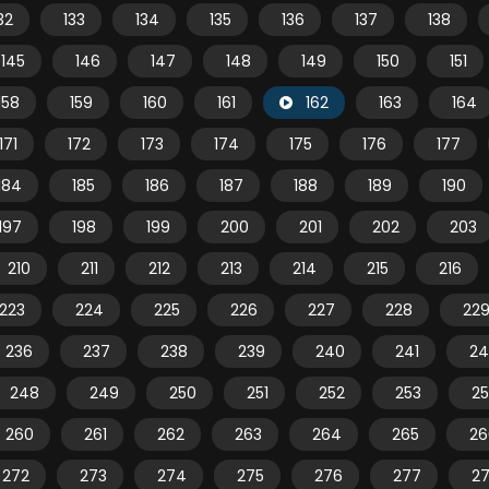
32
133
134
135
136
137
138
145
146
147
148
149
150
151
158
159
160
161
162
163
164
171
172
173
174
175
176
177
184
185
186
187
188
189
190
197
198
199
200
201
202
203
210
211
212
213
214
215
216
223
224
225
226
227
228
22
236
237
238
239
240
241
24
248
249
250
251
252
253
2
260
261
262
263
264
265
26
272
273
274
275
276
277
2