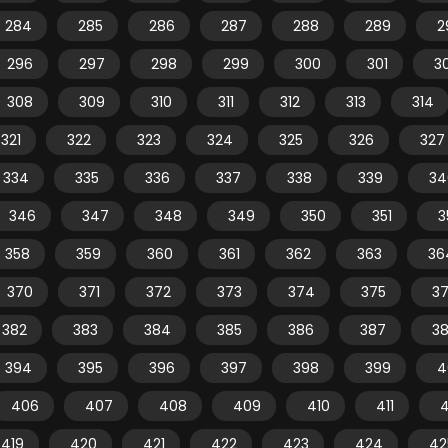
284
285
286
287
288
289
2
296
297
298
299
300
301
3
308
309
310
311
312
313
314
321
322
323
324
325
326
327
334
335
336
337
338
339
34
346
347
348
349
350
351
3
358
359
360
361
362
363
36
370
371
372
373
374
375
3
382
383
384
385
386
387
3
394
395
396
397
398
399
4
406
407
408
409
410
411
4
419
420
421
422
423
424
42