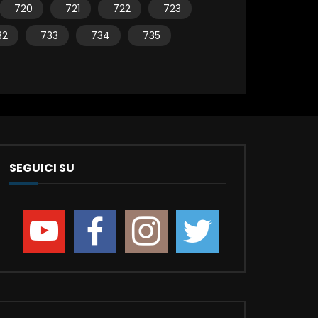
720
721
722
723
32
733
734
735
SEGUICI SU