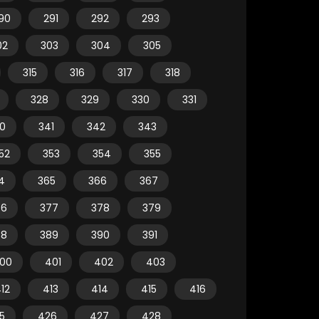
90
291
292
293
02
303
304
305
315
316
317
318
328
329
330
331
0
341
342
343
52
353
354
355
4
365
366
367
76
377
378
379
88
389
390
391
00
401
402
403
12
413
414
415
416
5
426
427
428