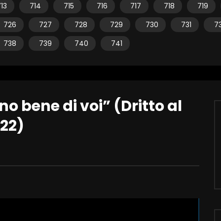
13
714
715
716
717
718
719
726
727
728
729
730
731
7
738
739
740
741
no bene di voi” (Dritto al
22)