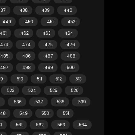
437
438
439
440
449
450
451
452
461
462
463
464
473
474
475
476
485
486
487
488
497
498
499
500
09
510
511
512
513
523
524
525
526
5
536
537
538
539
548
549
550
551
0
561
562
563
564