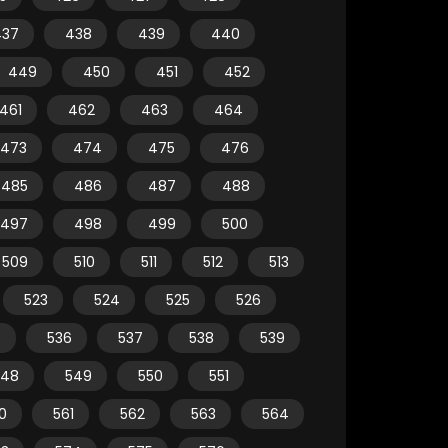
437
438
439
440
449
450
451
452
461
462
463
464
473
474
475
476
485
486
487
488
497
498
499
500
509
510
511
512
513
523
524
525
526
5
536
537
538
539
548
549
550
551
0
561
562
563
564