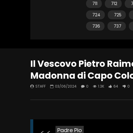
711
712
7
724
725
736
737
Il Vescovo Pietro Raim
Madonna di Capo Colo
STAFF
03/06/2024
0
1.3K
64
0
Padre Pio