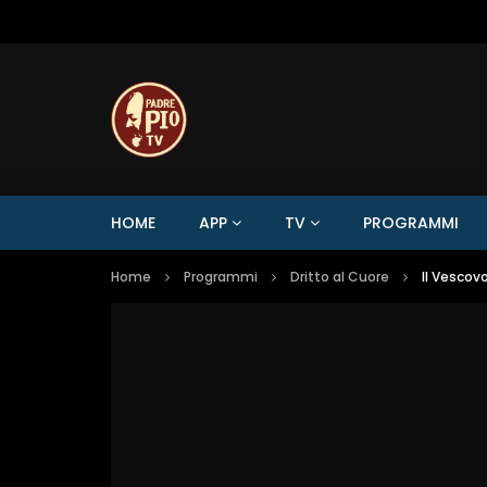
HOME
APP
TV
PROGRAMMI
Home
Programmi
Dritto al Cuore
Il Vescov