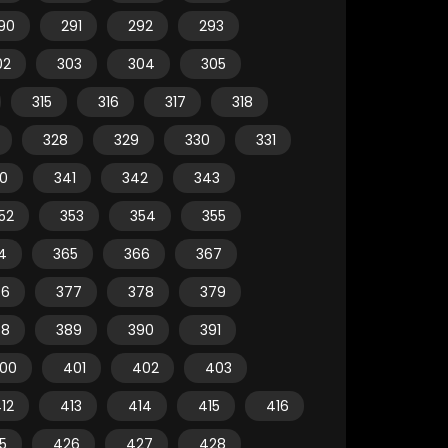
90
291
292
293
02
303
304
305
315
316
317
318
328
329
330
331
0
341
342
343
52
353
354
355
4
365
366
367
76
377
378
379
88
389
390
391
00
401
402
403
12
413
414
415
416
5
426
427
428