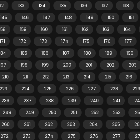
32
133
134
135
136
137
138
145
146
147
148
149
150
151
158
159
160
161
162
163
164
171
172
173
174
175
176
177
184
185
186
187
188
189
190
197
198
199
200
201
202
203
210
211
212
213
214
215
216
223
224
225
226
227
228
22
236
237
238
239
240
241
24
248
249
250
251
252
253
2
260
261
262
263
264
265
26
272
273
274
275
276
277
2