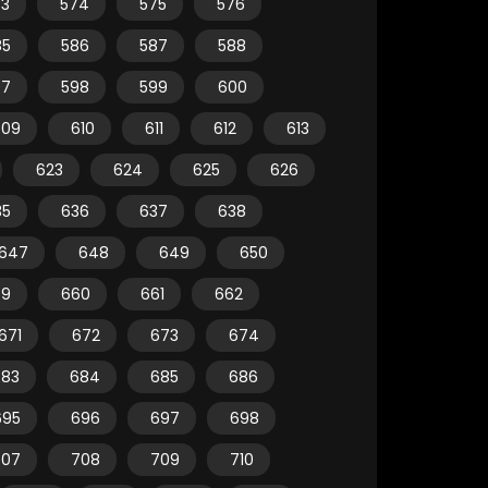
73
574
575
576
85
586
587
588
97
598
599
600
609
610
611
612
613
623
624
625
626
35
636
637
638
647
648
649
650
59
660
661
662
671
672
673
674
683
684
685
686
695
696
697
698
707
708
709
710