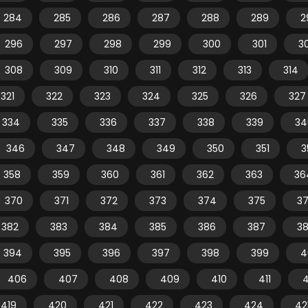
284
285
286
287
288
289
2
296
297
298
299
300
301
3
308
309
310
311
312
313
314
321
322
323
324
325
326
327
334
335
336
337
338
339
34
346
347
348
349
350
351
3
358
359
360
361
362
363
36
370
371
372
373
374
375
3
382
383
384
385
386
387
3
394
395
396
397
398
399
4
406
407
408
409
410
411
4
419
420
421
422
423
424
42