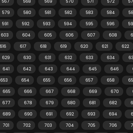
567
568
569
570
571
572
5
579
580
581
582
583
584
5
591
592
593
594
595
596
5
603
604
605
606
607
608
616
617
618
619
620
621
622
629
630
631
632
633
634
6
641
642
643
644
645
646
653
654
655
656
657
658
6
665
666
667
668
669
670
677
678
679
680
681
682
689
690
691
692
693
694
701
702
703
704
705
706