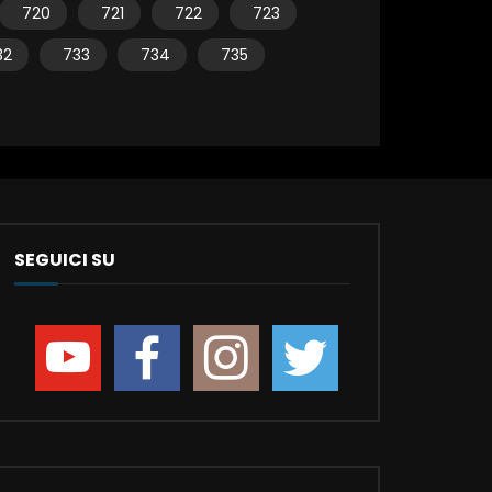
720
721
722
723
32
733
734
735
SEGUICI SU