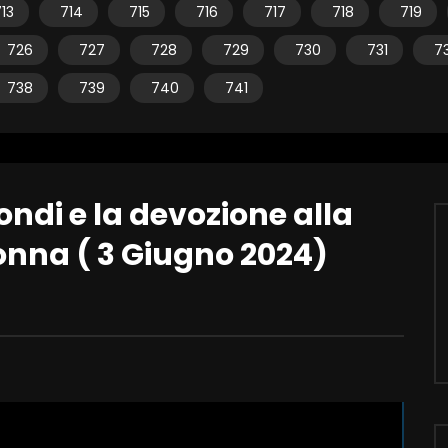
13
714
715
716
717
718
719
726
727
728
729
730
731
7
738
739
740
741
ondi e la devozione alla
nna ( 3 Giugno 2024)