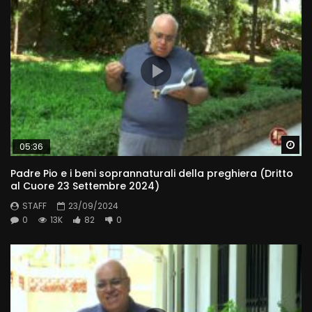
Wa
05:36
Padre Pio e i beni soprannaturali della preghiera (Dritto
al Cuore 23 Settembre 2024)
STAFF
23/09/2024
0
13K
82
0