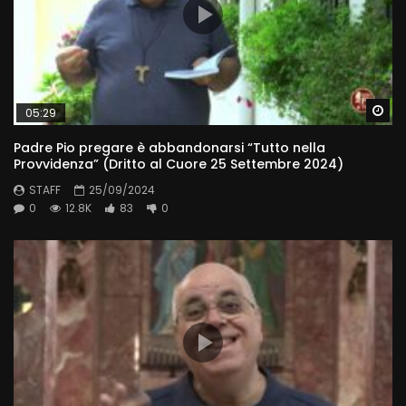
Wa
05:29
Padre Pio pregare è abbandonarsi “Tutto nella
Provvidenza” (Dritto al Cuore 25 Settembre 2024)
STAFF
25/09/2024
0
12.8K
83
0