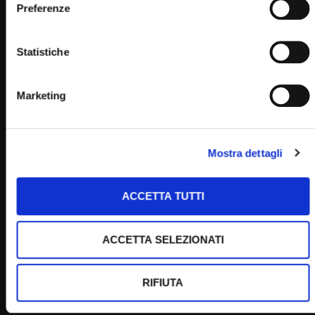
in streaming sul sito internet:
Preferenze
Statistiche
Home
Marketing
Clicca per votare questo articolo!
Mostra dettagli
[Voti:
0
Media:
0
]
Post Views:
900
ACCETTA TUTTI
ACCETTA SELEZIONATI
RIFIUTA