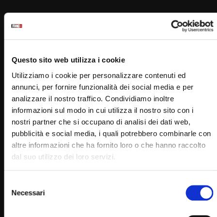
Questo sito web utilizza i cookie
Padre Pio
Utilizziamo i cookie per personalizzare contenuti ed
annunci, per fornire funzionalità dei social media e per
analizzare il nostro traffico. Condividiamo inoltre
informazioni sul modo in cui utilizza il nostro sito con i
nostri partner che si occupano di analisi dei dati web,
PADRE PIO TV
pubblicità e social media, i quali potrebbero combinarle con
Emittente televisiva cattolica dei frati cappuccini di San
altre informazioni che ha fornito loro o che hanno raccolto
Giovanni Rotondo.
dal suo utilizzo dei loro servizi.
Puoi guardare Padre Pio Tv
Selezione
sul digitale terrestre al canale 145,
Necessari
del
su Tv Sat al canale 445,
consenso
su Sky al canale 852,