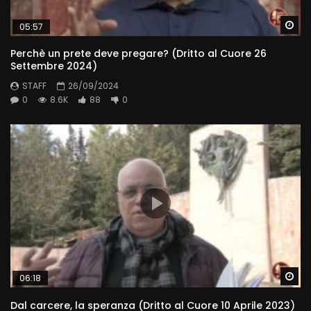
Wa
05:57
Perchè un prete deve pregare? (Dritto al Cuore 26
Settembre 2024)
STAFF
26/09/2024
0
8.6K
88
0
Wa
06:18
Dal carcere, la speranza (Dritto al Cuore 10 Aprile 2023)