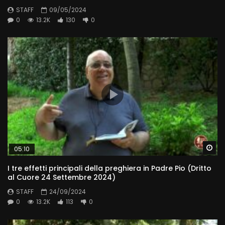
STAFF
09/05/2024
0
13.2K
130
0
Wa
05:10
I tre effetti principali della preghiera in Padre Pio (Dritto
al Cuore 24 Settembre 2024)
STAFF
24/09/2024
0
13.2K
113
0