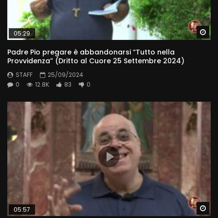
Wa
05:29
Padre Pio pregare è abbandonarsi “Tutto nella
Provvidenza” (Dritto al Cuore 25 Settembre 2024)
STAFF
25/09/2024
0
12.8K
83
0
Wa
05:57