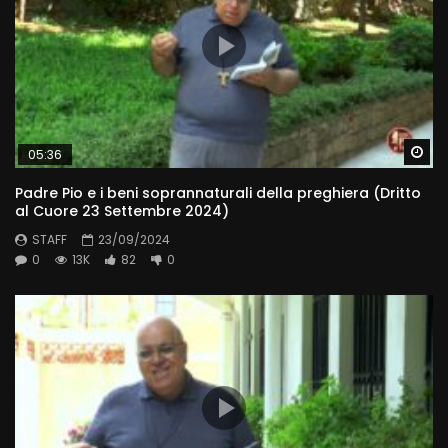
Wa
05:36
Padre Pio e i beni soprannaturali della preghiera (Dritto
al Cuore 23 Settembre 2024)
STAFF
23/09/2024
0
13K
82
0