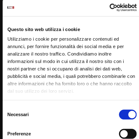
Padre Pio
Questo sito web utilizza i cookie
Utilizziamo i cookie per personalizzare contenuti ed
annunci, per fornire funzionalità dei social media e per
analizzare il nostro traffico. Condividiamo inoltre
PADRE PIO TV
informazioni sul modo in cui utilizza il nostro sito con i
nostri partner che si occupano di analisi dei dati web,
Emittente televisiva cattolica dei frati cappuccini di San
pubblicità e social media, i quali potrebbero combinarle con
Giovanni Rotondo.
altre informazioni che ha fornito loro o che hanno raccolto
dal suo utilizzo dei loro servizi.
Puoi guardare Padre Pio Tv
sul digitale terrestre al canale 145,
su Tv Sat al canale 445,
Selezione
Necessari
del
su Sky al canale 852,
consenso
in streaming sul sito internet:
Preferenze