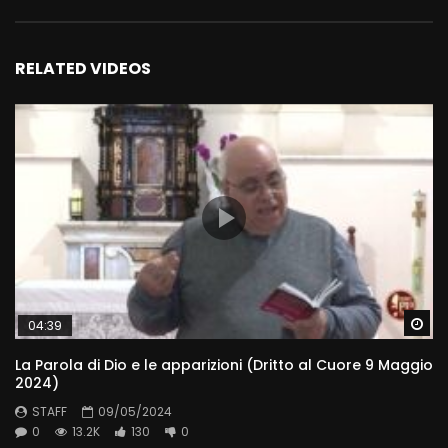
RELATED VIDEOS
Wa
04:39
La Parola di Dio e le apparizioni (Dritto al Cuore 9 Maggio
2024)
STAFF
09/05/2024
0
13.2K
130
0