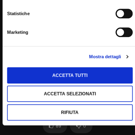
Home
Statistiche
Marketing
Clicca per votare questo articolo!
[Voti:
0
Media:
0
]
Mostra dettagli
Post Views:
1.096
ACCETTA TUTTI
ACCETTA SELEZIONATI
RIFIUTA
89
0