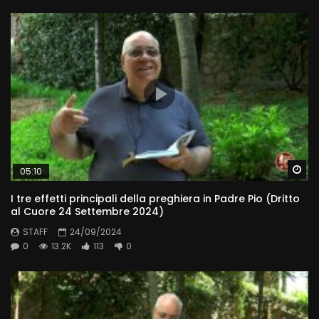
Wa
05:10
I tre effetti principali della preghiera in Padre Pio (Dritto
al Cuore 24 Settembre 2024)
STAFF
24/09/2024
0
13.2K
113
0