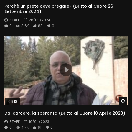
Perchè un prete deve pregare? (Dritto al Cuore 26
Settembre 2024)
STAFF
26/09/2024
0
8.6K
88
0
Wa
06:18
Dal carcere, la speranza (Dritto al Cuore 10 Aprile 2023)
STAFF
10/04/2023
0
4.7K
61
0