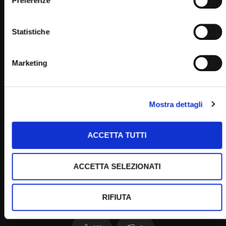
Preferenze
Home
Statistiche
Marketing
Clicca per votare questo articolo!
Mostra dettagli
[Voti:
0
Media:
0
]
Post Views:
1.090
ACCETTA TUTTI
ACCETTA SELEZIONATI
RIFIUTA