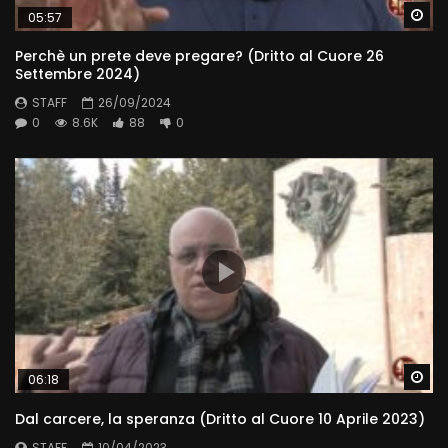
Wa
05:57
Perchè un prete deve pregare? (Dritto al Cuore 26
Settembre 2024)
STAFF
26/09/2024
0
8.6K
88
0
Wa
06:18
Dal carcere, la speranza (Dritto al Cuore 10 Aprile 2023)
STAFF
10/04/2023