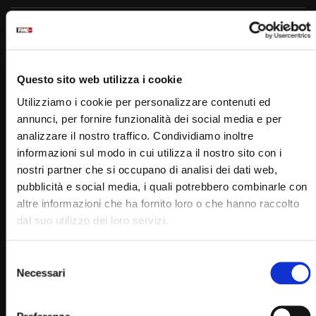
Padre Pio
Questo sito web utilizza i cookie
Utilizziamo i cookie per personalizzare contenuti ed
annunci, per fornire funzionalità dei social media e per
analizzare il nostro traffico. Condividiamo inoltre
informazioni sul modo in cui utilizza il nostro sito con i
PADRE PIO TV
nostri partner che si occupano di analisi dei dati web,
Emittente televisiva cattolica dei frati cappuccini di San
pubblicità e social media, i quali potrebbero combinarle con
Giovanni Rotondo.
altre informazioni che ha fornito loro o che hanno raccolto
dal suo utilizzo dei loro servizi.
Puoi guardare Padre Pio Tv
sul digitale terrestre al canale 145,
Selezione
su Tv Sat al canale 445,
Necessari
del
su Sky al canale 852,
consenso
in streaming sul sito internet: