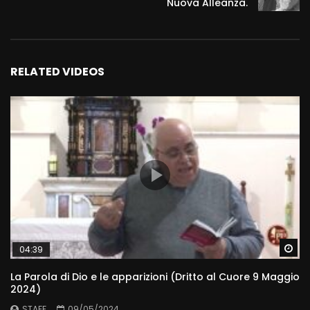
Nuova Alleanza.
RELATED VIDEOS
Wa
04:39
La Parola di Dio e le apparizioni (Dritto al Cuore 9 Maggio
2024)
STAFF
09/05/2024