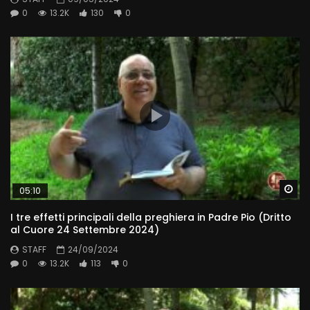
0
13.2K
130
0
Wa
05:10
I tre effetti principali della preghiera in Padre Pio (Dritto
al Cuore 24 Settembre 2024)
STAFF
24/09/2024
0
13.2K
113
0