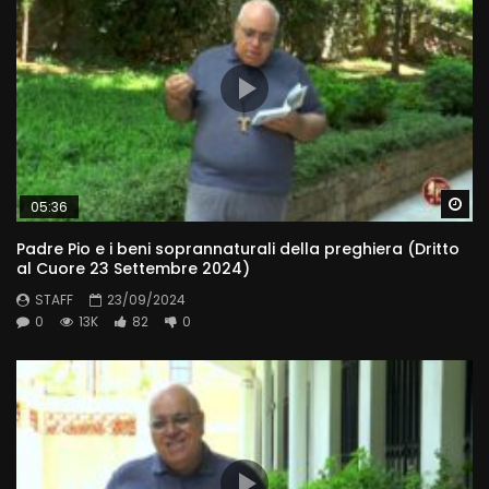
Wa
05:36
Padre Pio e i beni soprannaturali della preghiera (Dritto
al Cuore 23 Settembre 2024)
STAFF
23/09/2024
0
13K
82
0