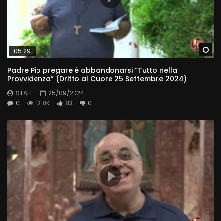
Wa
05:29
Padre Pio pregare è abbandonarsi “Tutto nella
Provvidenza” (Dritto al Cuore 25 Settembre 2024)
STAFF
25/09/2024
0
12.8K
83
0