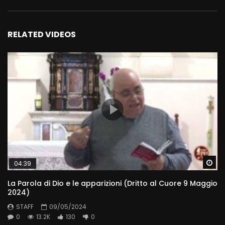
RELATED VIDEOS
Wa
04:39
La Parola di Dio e le apparizioni (Dritto al Cuore 9 Maggio
2024)
STAFF
09/05/2024
0
13.2K
130
0