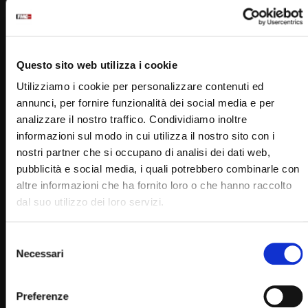
Padre Pio
Questo sito web utilizza i cookie
Utilizziamo i cookie per personalizzare contenuti ed
annunci, per fornire funzionalità dei social media e per
analizzare il nostro traffico. Condividiamo inoltre
PADRE PIO TV
informazioni sul modo in cui utilizza il nostro sito con i
nostri partner che si occupano di analisi dei dati web,
Emittente televisiva cattolica dei frati cappuccini di San
pubblicità e social media, i quali potrebbero combinarle con
Giovanni Rotondo.
altre informazioni che ha fornito loro o che hanno raccolto
dal suo utilizzo dei loro servizi.
Puoi guardare Padre Pio Tv
sul digitale terrestre al canale 145,
su Tv Sat al canale 445,
Selezione
Necessari
del
su Sky al canale 852,
consenso
in streaming sul sito internet:
Preferenze