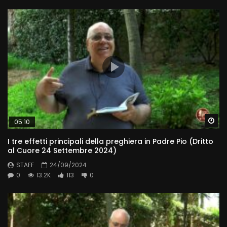
Wa
05:10
I tre effetti principali della preghiera in Padre Pio (Dritto
al Cuore 24 Settembre 2024)
STAFF
24/09/2024
0
13.2K
113
0