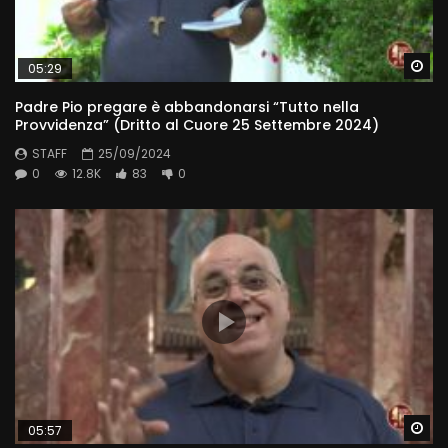
Wa
05:29
Padre Pio pregare è abbandonarsi “Tutto nella
Provvidenza” (Dritto al Cuore 25 Settembre 2024)
STAFF
25/09/2024
0
12.8K
83
0
Wa
05:57