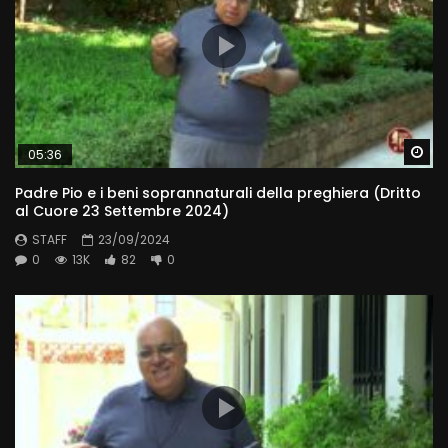
Wa
05:36
Padre Pio e i beni soprannaturali della preghiera (Dritto
al Cuore 23 Settembre 2024)
STAFF
23/09/2024
0
13K
82
0