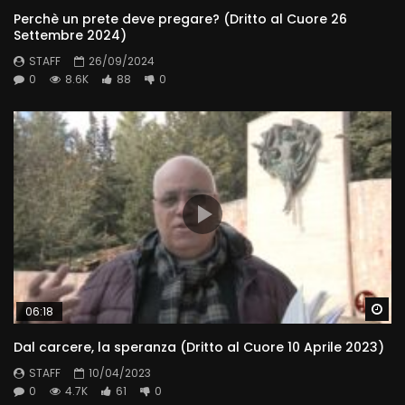
Perchè un prete deve pregare? (Dritto al Cuore 26
Settembre 2024)
STAFF
26/09/2024
0
8.6K
88
0
Wa
06:18
Dal carcere, la speranza (Dritto al Cuore 10 Aprile 2023)
STAFF
10/04/2023
0
4.7K
61
0