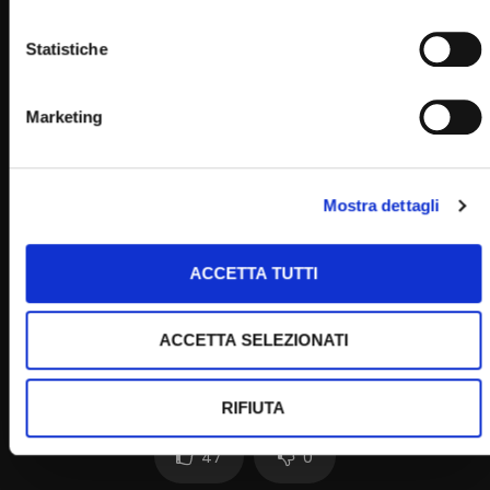
Home
Statistiche
Marketing
Clicca per votare questo articolo!
[Voti:
0
Media:
0
]
Mostra dettagli
Post Views:
1.106
ACCETTA TUTTI
ACCETTA SELEZIONATI
RIFIUTA
47
0