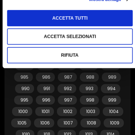
955
956
957
958
959
ACCETTA TUTTI
960
961
962
963
964
965
966
967
968
969
ACCETTA SELEZIONATI
970
971
972
973
974
975
976
977
978
979
RIFIUTA
980
981
982
983
984
985
986
987
988
989
990
991
992
993
994
995
996
997
998
999
1000
1001
1002
1003
1004
1005
1006
1007
1008
1009
1010
1011
1012
1013
1014