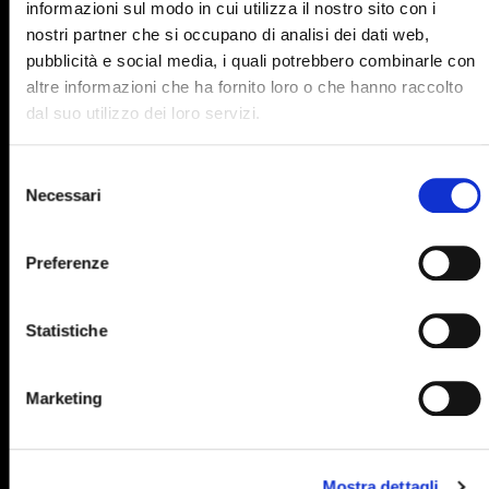
informazioni sul modo in cui utilizza il nostro sito con i
895
896
897
898
899
nostri partner che si occupano di analisi dei dati web,
pubblicità e social media, i quali potrebbero combinarle con
900
901
902
903
904
altre informazioni che ha fornito loro o che hanno raccolto
905
906
907
908
909
dal suo utilizzo dei loro servizi.
910
911
912
913
914
Selezione
915
916
917
918
919
Necessari
del
consenso
920
921
922
923
924
Preferenze
925
926
927
928
929
930
931
932
933
934
Statistiche
935
936
937
938
939
940
941
942
943
944
Marketing
945
946
947
948
949
950
951
952
953
954
Mostra dettagli