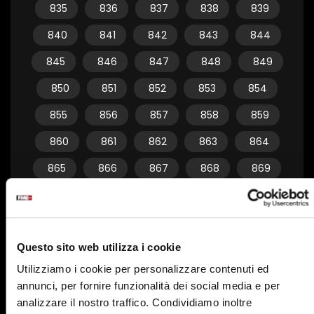
835
836
837
838
839
840
841
842
843
844
845
846
847
848
849
850
851
852
853
854
855
856
857
858
859
860
861
862
863
864
865
866
867
868
869
870
871
872
873
874
875
876
877
878
879
Questo sito web utilizza i cookie
880
881
882
883
884
Utilizziamo i cookie per personalizzare contenuti ed
885
886
887
888
889
annunci, per fornire funzionalità dei social media e per
890
891
892
893
894
analizzare il nostro traffico. Condividiamo inoltre