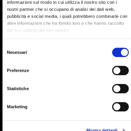
informazioni sul modo in cui utilizza il nostro sito con i
895
896
897
898
899
nostri partner che si occupano di analisi dei dati web,
pubblicità e social media, i quali potrebbero combinarle con
900
901
902
903
904
altre informazioni che ha fornito loro o che hanno raccolto
905
906
907
908
909
dal suo utilizzo dei loro servizi.
910
911
912
913
914
Selezione
915
916
917
918
919
Necessari
del
consenso
920
921
922
923
924
Preferenze
925
926
927
928
929
930
931
932
933
934
Statistiche
935
936
937
938
939
940
941
942
943
944
Marketing
945
946
947
948
949
950
951
952
953
954
Mostra dettagli