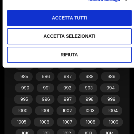
955
956
957
958
959
ACCETTA TUTTI
960
961
962
963
964
965
966
967
968
969
ACCETTA SELEZIONATI
970
971
972
973
974
975
976
977
978
979
RIFIUTA
980
981
982
983
984
985
986
987
988
989
990
991
992
993
994
995
996
997
998
999
1000
1001
1002
1003
1004
1005
1006
1007
1008
1009
1010
1011
1012
1013
1014