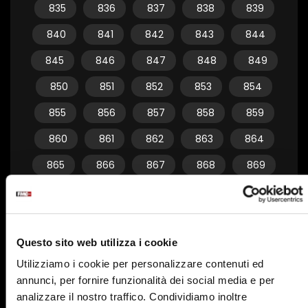
835
836
837
838
839
840
841
842
843
844
845
846
847
848
849
850
851
852
853
854
855
856
857
858
859
860
861
862
863
864
865
866
867
868
869
870
871
872
873
874
875
876
877
878
879
Questo sito web utilizza i cookie
880
881
882
883
884
Utilizziamo i cookie per personalizzare contenuti ed
885
886
887
888
889
annunci, per fornire funzionalità dei social media e per
890
891
892
893
894
analizzare il nostro traffico. Condividiamo inoltre