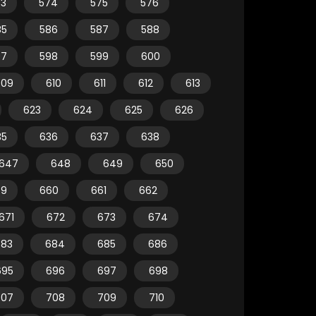
73
574
575
576
85
586
587
588
97
598
599
600
609
610
611
612
613
623
624
625
626
35
636
637
638
647
648
649
650
59
660
661
662
671
672
673
674
683
684
685
686
695
696
697
698
707
708
709
710