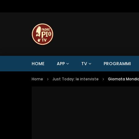
HOME
APP
TV
PROGRAMMI
Home
Just Today: le interviste
Giornata Mondia