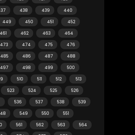
437
438
439
440
449
450
451
452
461
462
463
464
473
474
475
476
485
486
487
488
497
498
499
500
09
510
511
512
513
523
524
525
526
5
536
537
538
539
548
549
550
551
0
561
562
563
564