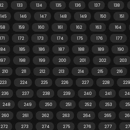
32
133
134
135
136
137
138
145
146
147
148
149
150
151
158
159
160
161
162
163
164
171
172
173
174
175
176
177
184
185
186
187
188
189
190
197
198
199
200
201
202
203
210
211
212
213
214
215
216
223
224
225
226
227
228
22
236
237
238
239
240
241
24
248
249
250
251
252
253
2
260
261
262
263
264
265
26
272
273
274
275
276
277
2