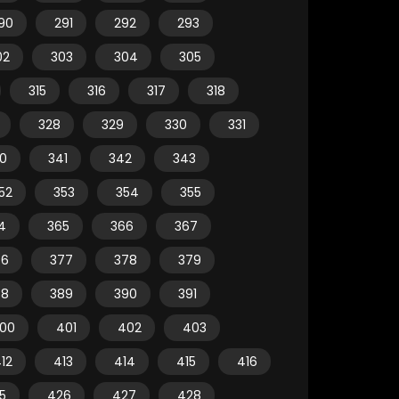
90
291
292
293
02
303
304
305
315
316
317
318
328
329
330
331
0
341
342
343
52
353
354
355
4
365
366
367
76
377
378
379
88
389
390
391
00
401
402
403
12
413
414
415
416
5
426
427
428