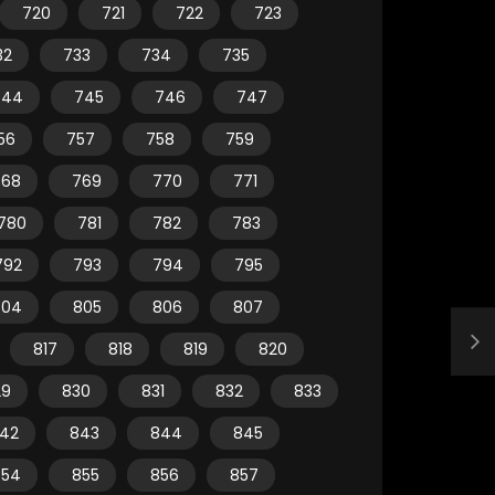
720
721
722
723
32
733
734
735
744
745
746
747
56
757
758
759
768
769
770
771
780
781
782
783
792
793
794
795
804
805
806
807
817
818
819
820
29
830
831
832
833
42
843
844
845
854
855
856
857