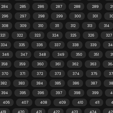
284
285
286
287
288
289
2
296
297
298
299
300
301
3
308
309
310
311
312
313
314
321
322
323
324
325
326
327
334
335
336
337
338
339
34
346
347
348
349
350
351
3
358
359
360
361
362
363
36
370
371
372
373
374
375
3
382
383
384
385
386
387
3
394
395
396
397
398
399
4
406
407
408
409
410
411
4
419
420
421
422
423
424
42