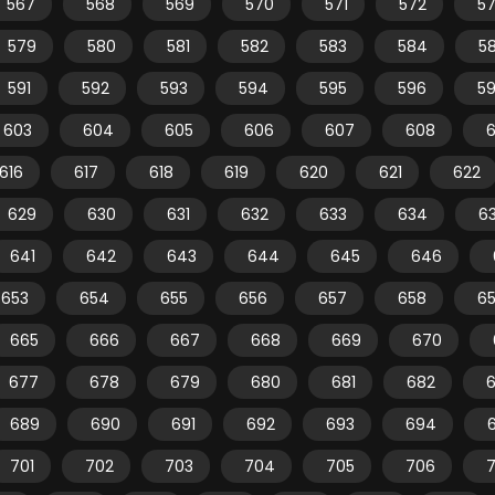
567
568
569
570
571
572
5
579
580
581
582
583
584
5
591
592
593
594
595
596
5
603
604
605
606
607
608
616
617
618
619
620
621
622
629
630
631
632
633
634
6
641
642
643
644
645
646
653
654
655
656
657
658
6
665
666
667
668
669
670
677
678
679
680
681
682
689
690
691
692
693
694
701
702
703
704
705
706