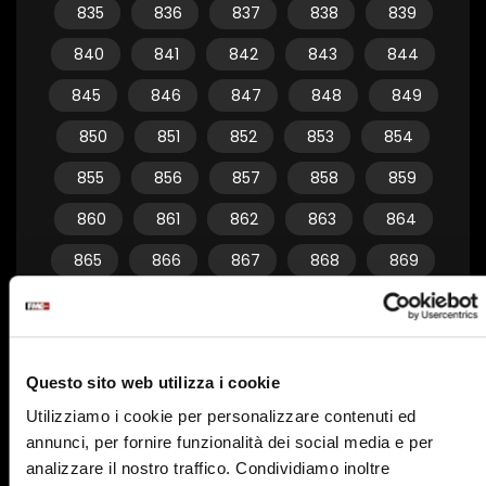
835
836
837
838
839
840
841
842
843
844
845
846
847
848
849
850
851
852
853
854
855
856
857
858
859
860
861
862
863
864
865
866
867
868
869
870
871
872
873
874
875
876
877
878
879
Questo sito web utilizza i cookie
880
881
882
883
884
Utilizziamo i cookie per personalizzare contenuti ed
885
886
887
888
889
annunci, per fornire funzionalità dei social media e per
890
891
892
893
894
analizzare il nostro traffico. Condividiamo inoltre