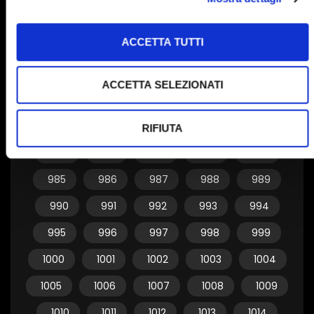
955
956
957
958
959
ACCETTA TUTTI
960
961
962
963
964
965
966
967
968
969
ACCETTA SELEZIONATI
970
971
972
973
974
975
976
977
978
979
RIFIUTA
980
981
982
983
984
985
986
987
988
989
990
991
992
993
994
995
996
997
998
999
1000
1001
1002
1003
1004
1005
1006
1007
1008
1009
1010
1011
1012
1013
1014