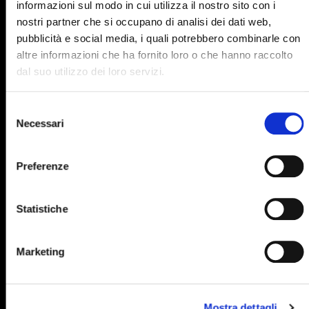
informazioni sul modo in cui utilizza il nostro sito con i
895
896
897
898
899
nostri partner che si occupano di analisi dei dati web,
pubblicità e social media, i quali potrebbero combinarle con
900
901
902
903
904
altre informazioni che ha fornito loro o che hanno raccolto
905
906
907
908
909
dal suo utilizzo dei loro servizi.
910
911
912
913
914
Selezione
915
916
917
918
919
Necessari
del
consenso
920
921
922
923
924
Preferenze
925
926
927
928
929
930
931
932
933
934
Statistiche
935
936
937
938
939
940
941
942
943
944
Marketing
945
946
947
948
949
950
951
952
953
954
Mostra dettagli