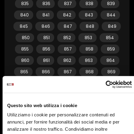
835
836
837
838
839
840
841
842
843
844
845
846
847
848
849
850
851
852
853
854
855
856
857
858
859
860
861
862
863
864
865
866
867
868
869
870
871
872
873
874
875
876
877
878
879
Questo sito web utilizza i cookie
880
881
882
883
884
Utilizziamo i cookie per personalizzare contenuti ed
885
886
887
888
889
annunci, per fornire funzionalità dei social media e per
890
891
892
893
894
analizzare il nostro traffico. Condividiamo inoltre