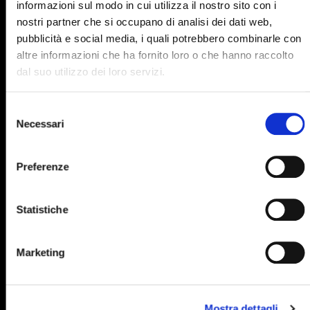
informazioni sul modo in cui utilizza il nostro sito con i
895
896
897
898
899
nostri partner che si occupano di analisi dei dati web,
pubblicità e social media, i quali potrebbero combinarle con
900
901
902
903
904
altre informazioni che ha fornito loro o che hanno raccolto
905
906
907
908
909
dal suo utilizzo dei loro servizi.
910
911
912
913
914
Selezione
915
916
917
918
919
Necessari
del
consenso
920
921
922
923
924
Preferenze
925
926
927
928
929
930
931
932
933
934
Statistiche
935
936
937
938
939
940
941
942
943
944
Marketing
945
946
947
948
949
950
951
952
953
954
Mostra dettagli