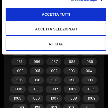
955
956
957
958
959
ACCETTA TUTTI
960
961
962
963
964
965
966
967
968
969
ACCETTA SELEZIONATI
970
971
972
973
974
975
976
977
978
979
RIFIUTA
980
981
982
983
984
985
986
987
988
989
990
991
992
993
994
995
996
997
998
999
1000
1001
1002
1003
1004
1005
1006
1007
1008
1009
1010
1011
1012
1013
1014