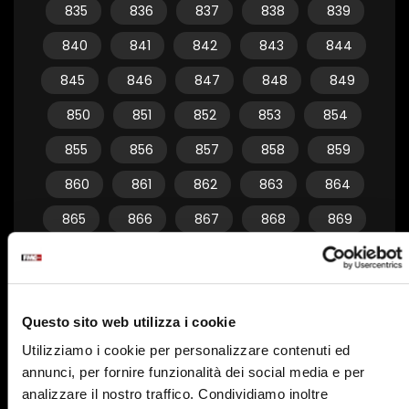
835
836
837
838
839
840
841
842
843
844
845
846
847
848
849
850
851
852
853
854
855
856
857
858
859
860
861
862
863
864
865
866
867
868
869
870
871
872
873
874
875
876
877
878
879
Questo sito web utilizza i cookie
880
881
882
883
884
Utilizziamo i cookie per personalizzare contenuti ed
885
886
887
888
889
annunci, per fornire funzionalità dei social media e per
890
891
892
893
894
analizzare il nostro traffico. Condividiamo inoltre