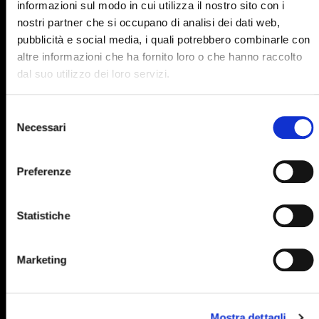
informazioni sul modo in cui utilizza il nostro sito con i
895
896
897
898
899
nostri partner che si occupano di analisi dei dati web,
pubblicità e social media, i quali potrebbero combinarle con
900
901
902
903
904
altre informazioni che ha fornito loro o che hanno raccolto
905
906
907
908
909
dal suo utilizzo dei loro servizi.
910
911
912
913
914
Selezione
915
916
917
918
919
Necessari
del
consenso
920
921
922
923
924
Preferenze
925
926
927
928
929
930
931
932
933
934
Statistiche
935
936
937
938
939
940
941
942
943
944
Marketing
945
946
947
948
949
950
951
952
953
954
Mostra dettagli