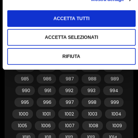
955
956
957
958
959
ACCETTA TUTTI
960
961
962
963
964
965
966
967
968
969
ACCETTA SELEZIONATI
970
971
972
973
974
975
976
977
978
979
RIFIUTA
980
981
982
983
984
985
986
987
988
989
990
991
992
993
994
995
996
997
998
999
1000
1001
1002
1003
1004
1005
1006
1007
1008
1009
1010
1011
1012
1013
1014