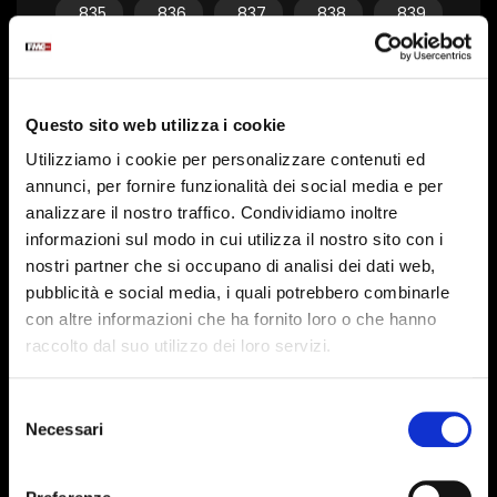
835
836
837
838
839
840
841
842
843
844
845
846
847
848
849
Questo sito web utilizza i cookie
850
851
852
853
854
Utilizziamo i cookie per personalizzare contenuti ed
855
856
857
858
859
annunci, per fornire funzionalità dei social media e per
analizzare il nostro traffico. Condividiamo inoltre
860
861
862
863
864
informazioni sul modo in cui utilizza il nostro sito con i
865
866
867
868
869
nostri partner che si occupano di analisi dei dati web,
pubblicità e social media, i quali potrebbero combinarle
870
871
872
873
874
con altre informazioni che ha fornito loro o che hanno
raccolto dal suo utilizzo dei loro servizi.
875
876
877
878
879
880
881
882
883
884
Selezione
Necessari
del
885
886
887
888
889
consenso
890
891
892
893
894