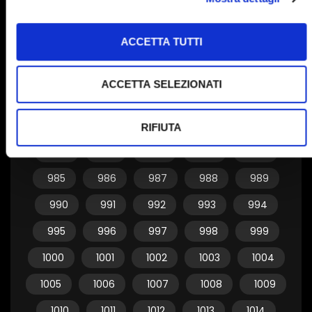
955
956
957
958
959
ACCETTA TUTTI
960
961
962
963
964
965
966
967
968
969
ACCETTA SELEZIONATI
970
971
972
973
974
975
976
977
978
979
RIFIUTA
980
981
982
983
984
985
986
987
988
989
990
991
992
993
994
995
996
997
998
999
1000
1001
1002
1003
1004
1005
1006
1007
1008
1009
1010
1011
1012
1013
1014