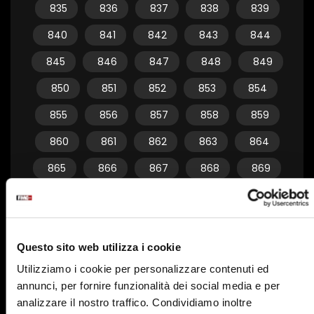
835
836
837
838
839
840
841
842
843
844
845
846
847
848
849
850
851
852
853
854
855
856
857
858
859
860
861
862
863
864
865
866
867
868
869
870
871
872
873
874
875
876
877
878
879
Questo sito web utilizza i cookie
880
881
882
883
884
Utilizziamo i cookie per personalizzare contenuti ed
885
886
887
888
889
annunci, per fornire funzionalità dei social media e per
890
891
892
893
894
analizzare il nostro traffico. Condividiamo inoltre