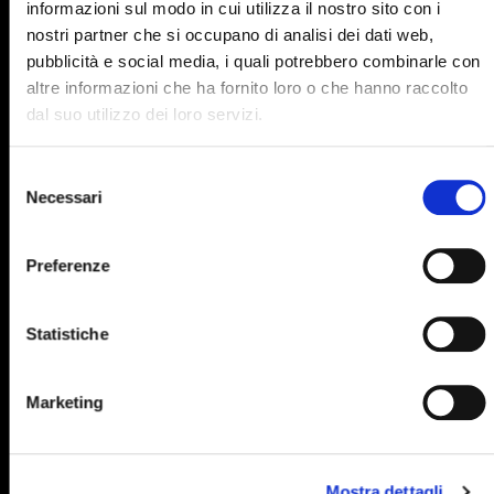
informazioni sul modo in cui utilizza il nostro sito con i
895
896
897
898
899
nostri partner che si occupano di analisi dei dati web,
pubblicità e social media, i quali potrebbero combinarle con
900
901
902
903
904
altre informazioni che ha fornito loro o che hanno raccolto
905
906
907
908
909
dal suo utilizzo dei loro servizi.
910
911
912
913
914
Selezione
915
916
917
918
919
Necessari
del
consenso
920
921
922
923
924
Preferenze
925
926
927
928
929
930
931
932
933
934
Statistiche
935
936
937
938
939
940
941
942
943
944
Marketing
945
946
947
948
949
950
951
952
953
954
Mostra dettagli