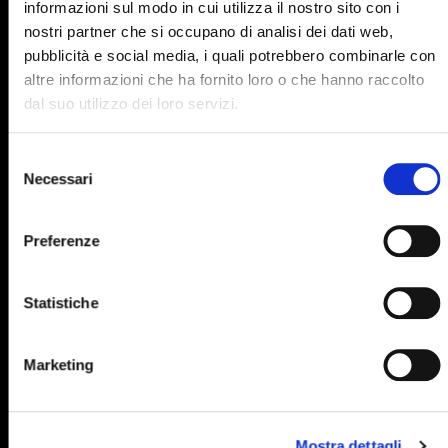
informazioni sul modo in cui utilizza il nostro sito con i
895
896
897
898
899
nostri partner che si occupano di analisi dei dati web,
pubblicità e social media, i quali potrebbero combinarle con
900
901
902
903
904
altre informazioni che ha fornito loro o che hanno raccolto
905
906
907
908
909
dal suo utilizzo dei loro servizi.
910
911
912
913
914
Selezione
915
916
917
918
919
Necessari
del
consenso
920
921
922
923
924
Preferenze
925
926
927
928
929
930
931
932
933
934
Statistiche
935
936
937
938
939
940
941
942
943
944
Marketing
945
946
947
948
949
950
951
952
953
954
Mostra dettagli