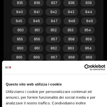
835
836
837
838
839
840
841
842
843
844
845
846
847
848
849
850
851
852
853
854
855
856
857
858
859
860
861
862
863
864
865
866
867
868
869
870
871
872
873
874
875
876
877
878
879
Questo sito web utilizza i cookie
880
881
882
883
884
Utilizziamo i cookie per personalizzare contenuti ed
885
886
887
888
889
annunci, per fornire funzionalità dei social media e per
890
891
892
893
894
analizzare il nostro traffico. Condividiamo inoltre