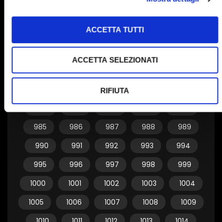
955
956
957
958
959
ACCETTA TUTTI
960
961
962
963
964
965
966
967
968
969
ACCETTA SELEZIONATI
970
971
972
973
974
975
976
977
978
979
RIFIUTA
980
981
982
983
984
985
986
987
988
989
990
991
992
993
994
995
996
997
998
999
1000
1001
1002
1003
1004
1005
1006
1007
1008
1009
1010
1011
1012
1013
1014