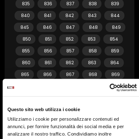
835
836
837
838
839
840
841
842
843
844
845
846
847
848
849
850
851
852
853
854
855
856
857
858
859
860
861
862
863
864
865
866
867
868
869
870
871
872
873
874
875
876
877
878
879
Questo sito web utilizza i cookie
880
881
882
883
884
Utilizziamo i cookie per personalizzare contenuti ed
885
886
887
888
889
annunci, per fornire funzionalità dei social media e per
890
891
892
893
894
analizzare il nostro traffico. Condividiamo inoltre