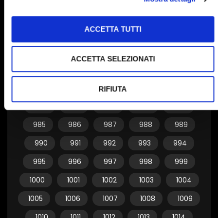
955
956
957
958
959
ACCETTA TUTTI
960
961
962
963
964
965
966
967
968
969
ACCETTA SELEZIONATI
970
971
972
973
974
975
976
977
978
979
RIFIUTA
980
981
982
983
984
985
986
987
988
989
990
991
992
993
994
995
996
997
998
999
1000
1001
1002
1003
1004
1005
1006
1007
1008
1009
1010
1011
1012
1013
1014