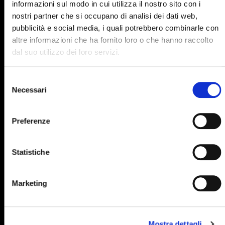
informazioni sul modo in cui utilizza il nostro sito con i
895
896
897
898
899
nostri partner che si occupano di analisi dei dati web,
pubblicità e social media, i quali potrebbero combinarle con
900
901
902
903
904
altre informazioni che ha fornito loro o che hanno raccolto
905
906
907
908
909
dal suo utilizzo dei loro servizi.
910
911
912
913
914
Selezione
915
916
917
918
919
Necessari
del
consenso
920
921
922
923
924
Preferenze
925
926
927
928
929
930
931
932
933
934
Statistiche
935
936
937
938
939
940
941
942
943
944
Marketing
945
946
947
948
949
950
951
952
953
954
Mostra dettagli