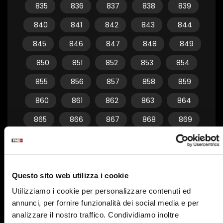
835
836
837
838
839
840
841
842
843
844
845
846
847
848
849
850
851
852
853
854
855
856
857
858
859
860
861
862
863
864
865
866
867
868
869
870
871
872
873
874
875
876
877
878
879
Questo sito web utilizza i cookie
880
881
882
883
884
Utilizziamo i cookie per personalizzare contenuti ed
885
886
887
888
889
annunci, per fornire funzionalità dei social media e per
890
891
892
893
894
analizzare il nostro traffico. Condividiamo inoltre