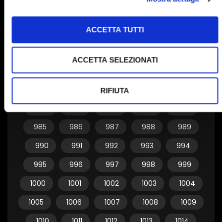
955
956
957
958
959
ACCETTA TUTTI
960
961
962
963
964
965
966
967
968
969
ACCETTA SELEZIONATI
970
971
972
973
974
975
976
977
978
979
RIFIUTA
980
981
982
983
984
985
986
987
988
989
990
991
992
993
994
995
996
997
998
999
1000
1001
1002
1003
1004
1005
1006
1007
1008
1009
1010
1011
1012
1013
1014