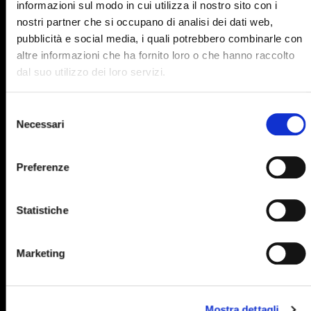
informazioni sul modo in cui utilizza il nostro sito con i
895
896
897
898
899
nostri partner che si occupano di analisi dei dati web,
pubblicità e social media, i quali potrebbero combinarle con
900
901
902
903
904
altre informazioni che ha fornito loro o che hanno raccolto
905
906
907
908
909
dal suo utilizzo dei loro servizi.
910
911
912
913
914
Selezione
915
916
917
918
919
Necessari
del
consenso
920
921
922
923
924
Preferenze
925
926
927
928
929
930
931
932
933
934
Statistiche
935
936
937
938
939
940
941
942
943
944
Marketing
945
946
947
948
949
950
951
952
953
954
Mostra dettagli