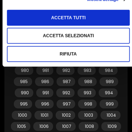
950
951
952
953
954
955
956
957
958
959
ACCETTA TUTTI
960
961
962
963
964
ACCETTA SELEZIONATI
965
966
967
968
969
970
971
972
973
974
RIFIUTA
975
976
977
978
979
980
981
982
983
984
985
986
987
988
989
990
991
992
993
994
995
996
997
998
999
1000
1001
1002
1003
1004
1005
1006
1007
1008
1009