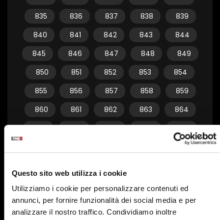
835
836
837
838
839
840
841
842
843
844
845
846
847
848
849
850
851
852
853
854
855
856
857
858
859
860
861
862
863
864
865
866
867
868
869
870
871
872
873
874
875
876
877
878
879
Questo sito web utilizza i cookie
880
881
882
883
884
Utilizziamo i cookie per personalizzare contenuti ed
annunci, per fornire funzionalità dei social media e per
885
886
887
888
889
analizzare il nostro traffico. Condividiamo inoltre