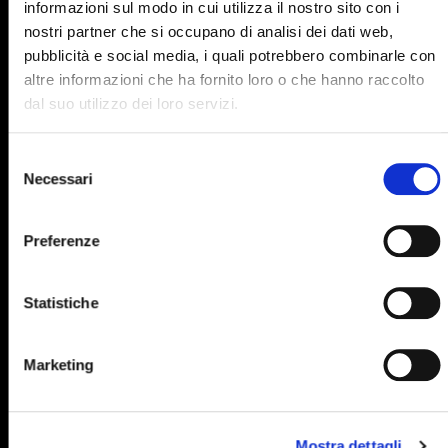
890
891
892
893
894
informazioni sul modo in cui utilizza il nostro sito con i
nostri partner che si occupano di analisi dei dati web,
895
896
897
898
899
pubblicità e social media, i quali potrebbero combinarle con
900
901
902
903
904
altre informazioni che ha fornito loro o che hanno raccolto
dal suo utilizzo dei loro servizi.
905
906
907
908
909
910
911
912
913
914
Selezione
Necessari
del
915
916
917
918
919
consenso
920
921
922
923
924
Preferenze
925
926
927
928
929
Statistiche
930
931
932
933
934
935
936
937
938
939
Marketing
940
941
942
943
944
945
946
947
948
949
Mostra dettagli