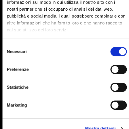
informazioni sul modo in cui utilizza il nostro sito con i
895
896
897
898
899
nostri partner che si occupano di analisi dei dati web,
pubblicità e social media, i quali potrebbero combinarle con
900
901
902
903
904
altre informazioni che ha fornito loro o che hanno raccolto
905
906
907
908
909
dal suo utilizzo dei loro servizi.
910
911
912
913
914
Selezione
915
916
917
918
919
Necessari
del
consenso
920
921
922
923
924
Preferenze
925
926
927
928
929
930
931
932
933
934
Statistiche
935
936
937
938
939
940
941
942
943
944
Marketing
945
946
947
948
949
950
951
952
953
954
Mostra dettagli