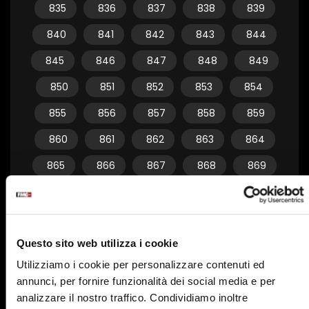
835
836
837
838
839
840
841
842
843
844
845
846
847
848
849
850
851
852
853
854
855
856
857
858
859
860
861
862
863
864
865
866
867
868
869
870
871
872
873
874
875
876
877
878
879
Questo sito web utilizza i cookie
880
881
882
883
884
Utilizziamo i cookie per personalizzare contenuti ed
885
886
887
888
889
annunci, per fornire funzionalità dei social media e per
890
891
892
893
894
analizzare il nostro traffico. Condividiamo inoltre