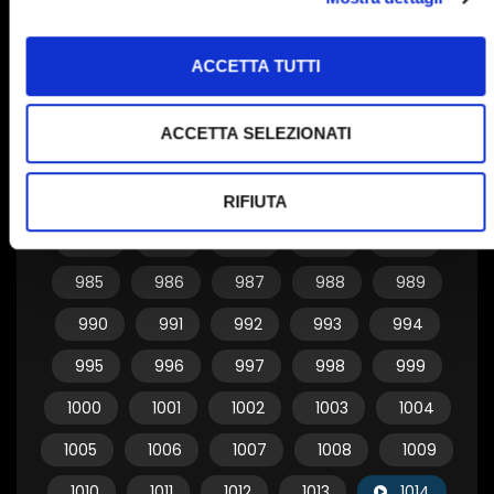
955
956
957
958
959
ACCETTA TUTTI
960
961
962
963
964
965
966
967
968
969
ACCETTA SELEZIONATI
970
971
972
973
974
975
976
977
978
979
RIFIUTA
980
981
982
983
984
985
986
987
988
989
990
991
992
993
994
995
996
997
998
999
1000
1001
1002
1003
1004
1005
1006
1007
1008
1009
1010
1011
1012
1013
1014