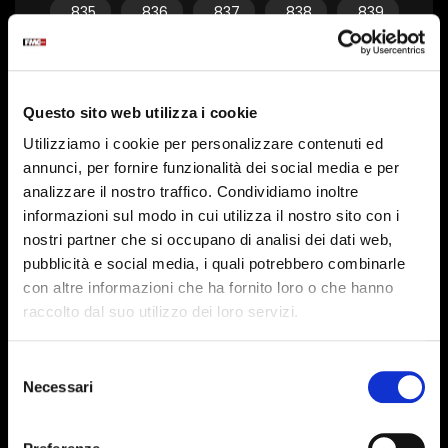
835
836
837
838
839
840
841
842
843
844
845
846
847
848
849
Questo sito web utilizza i cookie
850
851
852
853
854
Utilizziamo i cookie per personalizzare contenuti ed
855
856
857
858
859
annunci, per fornire funzionalità dei social media e per
analizzare il nostro traffico. Condividiamo inoltre
860
861
862
863
864
informazioni sul modo in cui utilizza il nostro sito con i
865
866
867
868
869
nostri partner che si occupano di analisi dei dati web,
pubblicità e social media, i quali potrebbero combinarle
870
871
872
873
874
con altre informazioni che ha fornito loro o che hanno
raccolto dal suo utilizzo dei loro servizi.
875
876
877
878
879
880
881
882
883
884
Selezione
Necessari
del
885
886
887
888
889
consenso
890
891
892
893
894