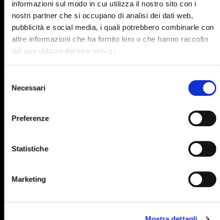
informazioni sul modo in cui utilizza il nostro sito con i
895
896
897
898
899
nostri partner che si occupano di analisi dei dati web,
pubblicità e social media, i quali potrebbero combinarle con
900
901
902
903
904
altre informazioni che ha fornito loro o che hanno raccolto
905
906
907
908
909
dal suo utilizzo dei loro servizi.
910
911
912
913
914
Selezione
915
916
917
918
919
Necessari
del
consenso
920
921
922
923
924
Preferenze
925
926
927
928
929
930
931
932
933
934
Statistiche
935
936
937
938
939
940
941
942
943
944
Marketing
945
946
947
948
949
950
951
952
953
954
Mostra dettagli