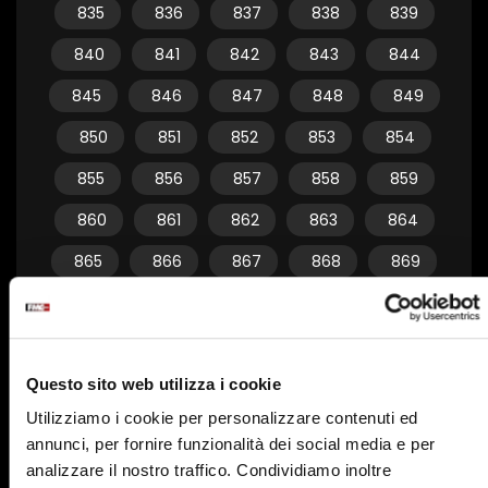
835
836
837
838
839
840
841
842
843
844
845
846
847
848
849
850
851
852
853
854
855
856
857
858
859
860
861
862
863
864
865
866
867
868
869
870
871
872
873
874
875
876
877
878
879
Questo sito web utilizza i cookie
880
881
882
883
884
Utilizziamo i cookie per personalizzare contenuti ed
885
886
887
888
889
annunci, per fornire funzionalità dei social media e per
890
891
892
893
894
analizzare il nostro traffico. Condividiamo inoltre