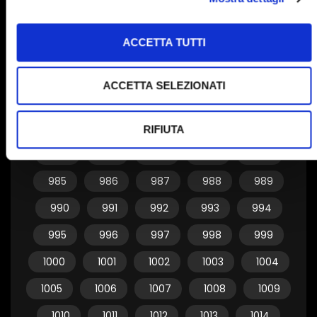
955
956
957
958
959
ACCETTA TUTTI
960
961
962
963
964
965
966
967
968
969
ACCETTA SELEZIONATI
970
971
972
973
974
975
976
977
978
979
RIFIUTA
980
981
982
983
984
985
986
987
988
989
990
991
992
993
994
995
996
997
998
999
1000
1001
1002
1003
1004
1005
1006
1007
1008
1009
1010
1011
1012
1013
1014