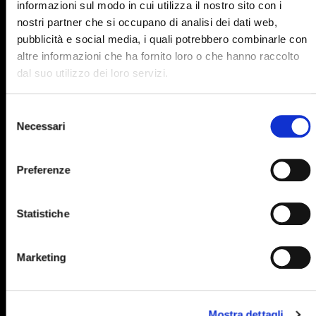
890
891
892
893
894
informazioni sul modo in cui utilizza il nostro sito con i
nostri partner che si occupano di analisi dei dati web,
895
896
897
898
899
pubblicità e social media, i quali potrebbero combinarle con
900
901
902
903
904
altre informazioni che ha fornito loro o che hanno raccolto
dal suo utilizzo dei loro servizi.
905
906
907
908
909
910
911
912
913
914
Selezione
Necessari
del
915
916
917
918
919
consenso
920
921
922
923
924
Preferenze
925
926
927
928
929
Statistiche
930
931
932
933
934
935
936
937
938
939
Marketing
940
941
942
943
944
945
946
947
948
949
Mostra dettagli