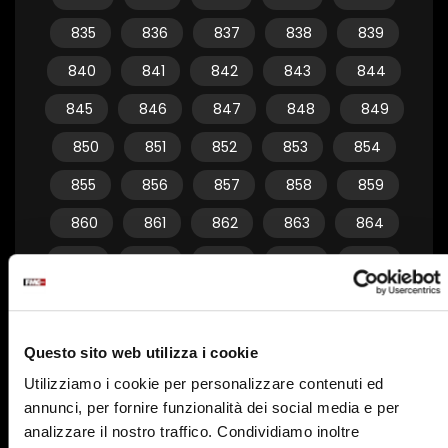
835
836
837
838
839
840
841
842
843
844
845
846
847
848
849
850
851
852
853
854
855
856
857
858
859
860
861
862
863
864
865
866
867
868
869
870
871
872
873
874
875
876
877
878
879
Questo sito web utilizza i cookie
880
881
882
883
884
Utilizziamo i cookie per personalizzare contenuti ed
annunci, per fornire funzionalità dei social media e per
885
886
887
888
889
analizzare il nostro traffico. Condividiamo inoltre