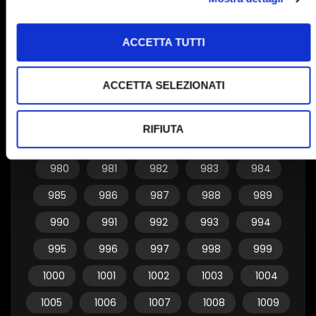
950
951
952
953
954
955
956
957
958
959
ACCETTA TUTTI
960
961
962
963
964
ACCETTA SELEZIONATI
965
966
967
968
969
970
971
972
973
974
RIFIUTA
975
976
977
978
979
980
981
982
983
984
985
986
987
988
989
990
991
992
993
994
995
996
997
998
999
1000
1001
1002
1003
1004
1005
1006
1007
1008
1009