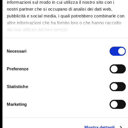
informazioni sul modo in cui utilizza il nostro sito con i
895
896
897
898
899
nostri partner che si occupano di analisi dei dati web,
pubblicità e social media, i quali potrebbero combinarle con
900
901
902
903
904
altre informazioni che ha fornito loro o che hanno raccolto
905
906
907
908
909
dal suo utilizzo dei loro servizi.
910
911
912
913
914
Selezione
915
916
917
918
919
Necessari
del
consenso
920
921
922
923
924
Preferenze
925
926
927
928
929
930
931
932
933
934
Statistiche
935
936
937
938
939
940
941
942
943
944
Marketing
945
946
947
948
949
950
951
952
953
954
Mostra dettagli