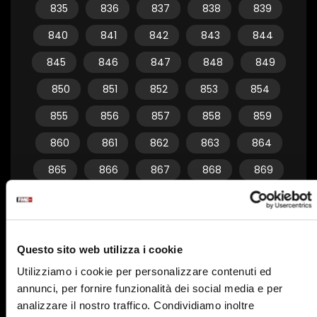
835
836
837
838
839
840
841
842
843
844
845
846
847
848
849
850
851
852
853
854
855
856
857
858
859
860
861
862
863
864
865
866
867
868
869
870
871
872
873
874
875
876
877
878
879
Questo sito web utilizza i cookie
880
881
882
883
884
Utilizziamo i cookie per personalizzare contenuti ed
885
886
887
888
889
annunci, per fornire funzionalità dei social media e per
890
891
892
893
894
analizzare il nostro traffico. Condividiamo inoltre