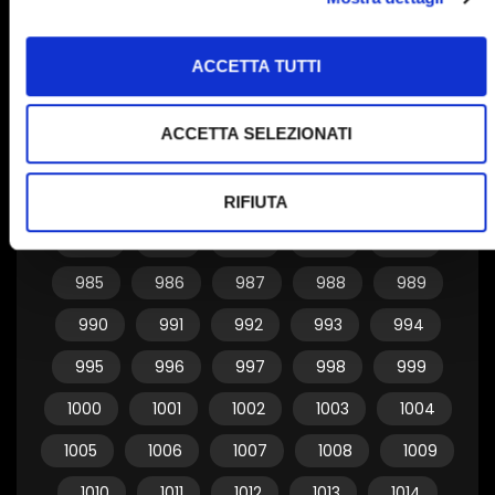
955
956
957
958
959
ACCETTA TUTTI
960
961
962
963
964
965
966
967
968
969
ACCETTA SELEZIONATI
970
971
972
973
974
975
976
977
978
979
RIFIUTA
980
981
982
983
984
985
986
987
988
989
990
991
992
993
994
995
996
997
998
999
1000
1001
1002
1003
1004
1005
1006
1007
1008
1009
1010
1011
1012
1013
1014