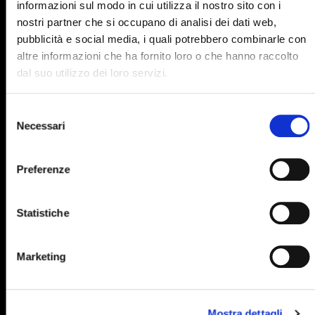
informazioni sul modo in cui utilizza il nostro sito con i
895
896
897
898
899
nostri partner che si occupano di analisi dei dati web,
pubblicità e social media, i quali potrebbero combinarle con
900
901
902
903
904
altre informazioni che ha fornito loro o che hanno raccolto
905
906
907
908
909
dal suo utilizzo dei loro servizi.
910
911
912
913
914
Selezione
915
916
917
918
919
Necessari
del
consenso
920
921
922
923
924
Preferenze
925
926
927
928
929
930
931
932
933
934
Statistiche
935
936
937
938
939
940
941
942
943
944
Marketing
945
946
947
948
949
950
951
952
953
954
Mostra dettagli