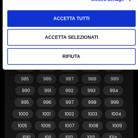
955
956
957
958
959
ACCETTA TUTTI
960
961
962
963
964
965
966
967
968
969
ACCETTA SELEZIONATI
970
971
972
973
974
975
976
977
978
979
RIFIUTA
980
981
982
983
984
985
986
987
988
989
990
991
992
993
994
995
996
997
998
999
1000
1001
1002
1003
1004
1005
1006
1007
1008
1009
1010
1011
1012
1013
1014