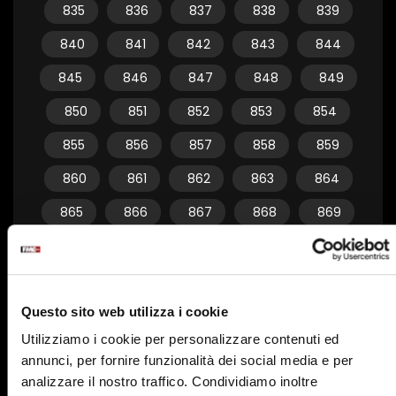
835
836
837
838
839
840
841
842
843
844
845
846
847
848
849
850
851
852
853
854
855
856
857
858
859
860
861
862
863
864
865
866
867
868
869
870
871
872
873
874
875
876
877
878
879
Questo sito web utilizza i cookie
880
881
882
883
884
Utilizziamo i cookie per personalizzare contenuti ed
885
886
887
888
889
annunci, per fornire funzionalità dei social media e per
890
891
892
893
894
analizzare il nostro traffico. Condividiamo inoltre