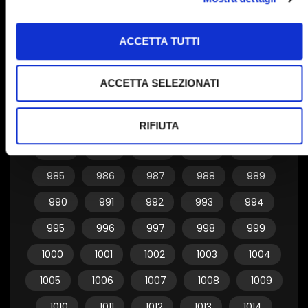
955
956
957
958
959
ACCETTA TUTTI
960
961
962
963
964
965
966
967
968
969
ACCETTA SELEZIONATI
970
971
972
973
974
975
976
977
978
979
RIFIUTA
980
981
982
983
984
985
986
987
988
989
990
991
992
993
994
995
996
997
998
999
1000
1001
1002
1003
1004
1005
1006
1007
1008
1009
1010
1011
1012
1013
1014