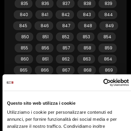
835
836
837
838
839
840
841
842
843
844
845
846
847
848
849
850
851
852
853
854
855
856
857
858
859
860
861
862
863
864
865
866
867
868
869
870
871
872
873
874
875
876
877
878
879
Questo sito web utilizza i cookie
880
881
882
883
884
Utilizziamo i cookie per personalizzare contenuti ed
885
886
887
888
889
annunci, per fornire funzionalità dei social media e per
890
891
892
893
894
analizzare il nostro traffico. Condividiamo inoltre