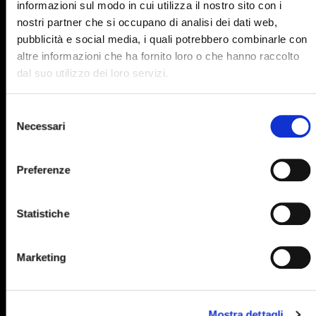
informazioni sul modo in cui utilizza il nostro sito con i
895
896
897
898
899
nostri partner che si occupano di analisi dei dati web,
pubblicità e social media, i quali potrebbero combinarle con
900
901
902
903
904
altre informazioni che ha fornito loro o che hanno raccolto
905
906
907
908
909
dal suo utilizzo dei loro servizi.
910
911
912
913
914
Selezione
915
916
917
918
919
Necessari
del
consenso
920
921
922
923
924
Preferenze
925
926
927
928
929
930
931
932
933
934
Statistiche
935
936
937
938
939
940
941
942
943
944
Marketing
945
946
947
948
949
950
951
952
953
954
Mostra dettagli