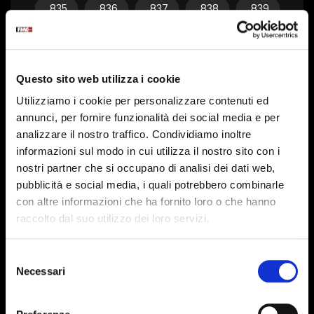
835
836
837
838
839
840
841
842
843
844
845
846
847
848
849
Questo sito web utilizza i cookie
850
851
852
853
854
Utilizziamo i cookie per personalizzare contenuti ed
855
856
857
858
859
annunci, per fornire funzionalità dei social media e per
analizzare il nostro traffico. Condividiamo inoltre
860
861
862
863
864
informazioni sul modo in cui utilizza il nostro sito con i
865
866
867
868
869
nostri partner che si occupano di analisi dei dati web,
pubblicità e social media, i quali potrebbero combinarle
870
871
872
873
874
con altre informazioni che ha fornito loro o che hanno
raccolto dal suo utilizzo dei loro servizi.
875
876
877
878
879
880
881
882
883
884
Selezione
Necessari
del
885
886
887
888
889
consenso
890
891
892
893
894