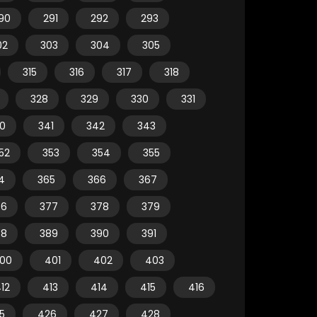
90
291
292
293
02
303
304
305
315
316
317
318
328
329
330
331
0
341
342
343
52
353
354
355
4
365
366
367
76
377
378
379
88
389
390
391
00
401
402
403
12
413
414
415
416
5
426
427
428