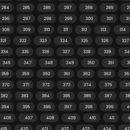
284
285
286
287
288
289
2
296
297
298
299
300
301
3
308
309
310
311
312
313
314
321
322
323
324
325
326
327
334
335
336
337
338
339
34
346
347
348
349
350
351
3
358
359
360
361
362
363
36
370
371
372
373
374
375
3
382
383
384
385
386
387
3
394
395
396
397
398
399
4
406
407
408
409
410
411
4
419
420
421
422
423
424
42