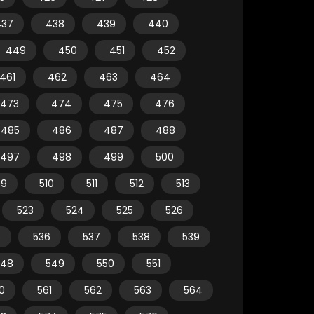
437
438
439
440
449
450
451
452
461
462
463
464
473
474
475
476
485
486
487
488
497
498
499
500
09
510
511
512
513
523
524
525
526
5
536
537
538
539
548
549
550
551
0
561
562
563
564