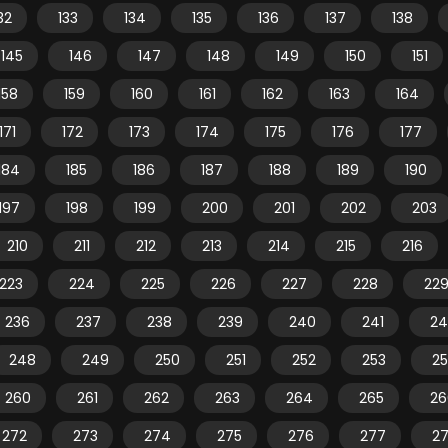
32
133
134
135
136
137
138
145
146
147
148
149
150
151
158
159
160
161
162
163
164
171
172
173
174
175
176
177
184
185
186
187
188
189
190
197
198
199
200
201
202
203
210
211
212
213
214
215
216
223
224
225
226
227
228
22
236
237
238
239
240
241
24
248
249
250
251
252
253
2
260
261
262
263
264
265
26
272
273
274
275
276
277
2