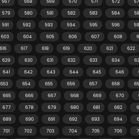
567
568
569
570
571
572
5
579
580
581
582
583
584
5
591
592
593
594
595
596
5
603
604
605
606
607
608
616
617
618
619
620
621
622
629
630
631
632
633
634
6
641
642
643
644
645
646
653
654
655
656
657
658
6
665
666
667
668
669
670
677
678
679
680
681
682
689
690
691
692
693
694
701
702
703
704
705
706