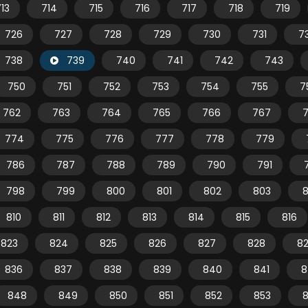
13
714
715
716
717
718
719
726
727
728
729
730
731
7
738
739
740
741
742
743
750
751
752
753
754
755
7
762
763
764
765
766
767
774
775
776
777
778
779
786
787
788
789
790
791
798
799
800
801
802
803
810
811
812
813
814
815
816
823
824
825
826
827
828
8
836
837
838
839
840
841
8
848
849
850
851
852
853