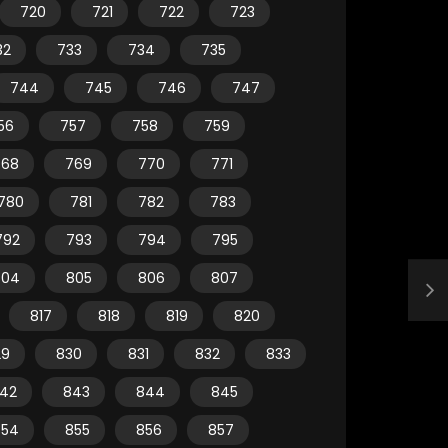
720
721
722
723
32
733
734
735
744
745
746
747
56
757
758
759
768
769
770
771
780
781
782
783
792
793
794
795
804
805
806
807
817
818
819
820
29
830
831
832
833
42
843
844
845
854
855
856
857