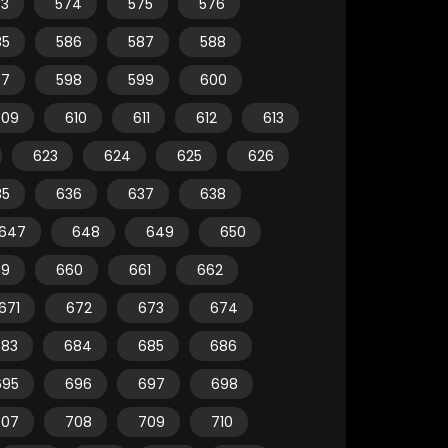
73
574
575
576
85
586
587
588
97
598
599
600
609
610
611
612
613
623
624
625
626
35
636
637
638
647
648
649
650
59
660
661
662
671
672
673
674
683
684
685
686
695
696
697
698
707
708
709
710