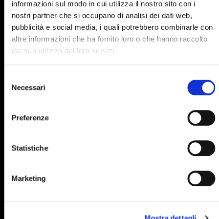
informazioni sul modo in cui utilizza il nostro sito con i
895
896
897
898
899
nostri partner che si occupano di analisi dei dati web,
pubblicità e social media, i quali potrebbero combinarle con
900
901
902
903
904
altre informazioni che ha fornito loro o che hanno raccolto
905
906
907
908
909
dal suo utilizzo dei loro servizi.
910
911
912
913
914
Selezione
915
916
917
918
919
Necessari
del
consenso
920
921
922
923
924
Preferenze
925
926
927
928
929
930
931
932
933
934
Statistiche
935
936
937
938
939
940
941
942
943
944
Marketing
945
946
947
948
949
950
951
952
953
954
Mostra dettagli