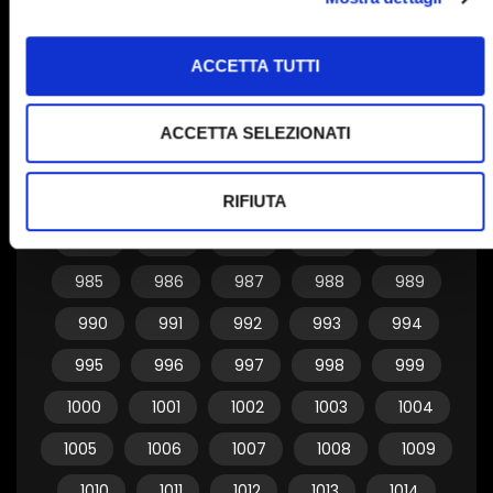
955
956
957
958
959
ACCETTA TUTTI
960
961
962
963
964
965
966
967
968
969
ACCETTA SELEZIONATI
970
971
972
973
974
975
976
977
978
979
RIFIUTA
980
981
982
983
984
985
986
987
988
989
990
991
992
993
994
995
996
997
998
999
1000
1001
1002
1003
1004
1005
1006
1007
1008
1009
1010
1011
1012
1013
1014