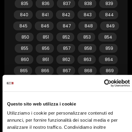
835
836
837
838
839
840
841
842
843
844
845
846
847
848
849
850
851
852
853
854
855
856
857
858
859
860
861
862
863
864
865
866
867
868
869
870
871
872
873
874
875
876
877
878
879
Questo sito web utilizza i cookie
880
881
882
883
884
Utilizziamo i cookie per personalizzare contenuti ed
885
886
887
888
889
annunci, per fornire funzionalità dei social media e per
890
891
892
893
894
analizzare il nostro traffico. Condividiamo inoltre