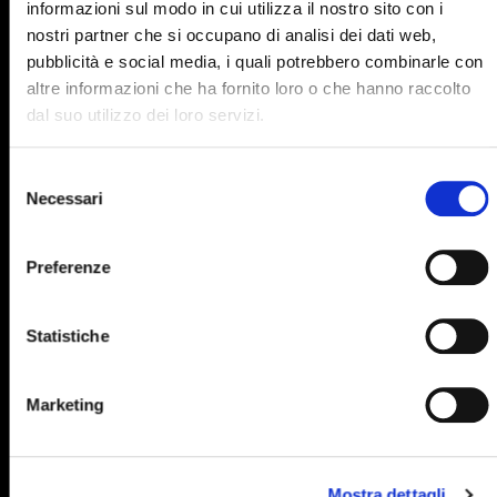
informazioni sul modo in cui utilizza il nostro sito con i
895
896
897
898
899
nostri partner che si occupano di analisi dei dati web,
pubblicità e social media, i quali potrebbero combinarle con
900
901
902
903
904
altre informazioni che ha fornito loro o che hanno raccolto
905
906
907
908
909
dal suo utilizzo dei loro servizi.
910
911
912
913
914
Selezione
915
916
917
918
919
Necessari
del
consenso
920
921
922
923
924
Preferenze
925
926
927
928
929
930
931
932
933
934
Statistiche
935
936
937
938
939
940
941
942
943
944
Marketing
945
946
947
948
949
950
951
952
953
954
Mostra dettagli