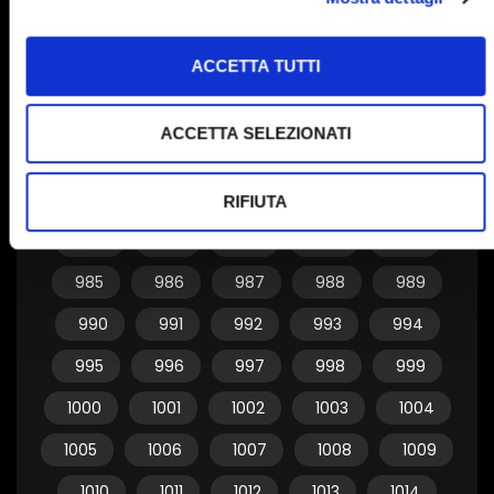
955
956
957
958
959
ACCETTA TUTTI
960
961
962
963
964
965
966
967
968
969
ACCETTA SELEZIONATI
970
971
972
973
974
975
976
977
978
979
RIFIUTA
980
981
982
983
984
985
986
987
988
989
990
991
992
993
994
995
996
997
998
999
1000
1001
1002
1003
1004
1005
1006
1007
1008
1009
1010
1011
1012
1013
1014