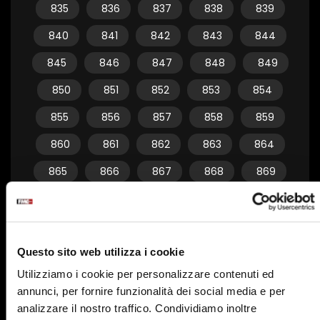
835
836
837
838
839
840
841
842
843
844
845
846
847
848
849
850
851
852
853
854
855
856
857
858
859
860
861
862
863
864
865
866
867
868
869
870
871
872
873
874
875
876
877
878
879
Questo sito web utilizza i cookie
880
881
882
883
884
Utilizziamo i cookie per personalizzare contenuti ed
885
886
887
888
889
annunci, per fornire funzionalità dei social media e per
890
891
892
893
894
analizzare il nostro traffico. Condividiamo inoltre