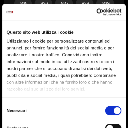
835
836
837
838
839
840
841
842
843
844
845
846
847
848
849
Questo sito web utilizza i cookie
850
851
852
853
854
Utilizziamo i cookie per personalizzare contenuti ed
855
856
857
858
859
annunci, per fornire funzionalità dei social media e per
analizzare il nostro traffico. Condividiamo inoltre
860
861
862
863
864
informazioni sul modo in cui utilizza il nostro sito con i
865
866
867
868
869
nostri partner che si occupano di analisi dei dati web,
pubblicità e social media, i quali potrebbero combinarle
870
871
872
873
874
con altre informazioni che ha fornito loro o che hanno
raccolto dal suo utilizzo dei loro servizi.
875
876
877
878
879
880
881
882
883
884
Selezione
Necessari
del
885
886
887
888
889
consenso
890
891
892
893
894