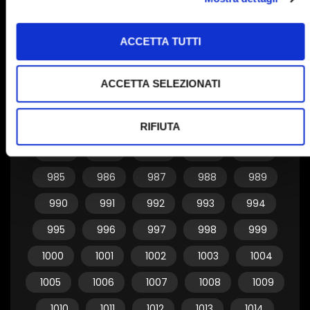
955
956
957
958
959
ACCETTA TUTTI
960
961
962
963
964
965
966
967
968
969
ACCETTA SELEZIONATI
970
971
972
973
974
975
976
977
978
979
RIFIUTA
980
981
982
983
984
985
986
987
988
989
990
991
992
993
994
995
996
997
998
999
1000
1001
1002
1003
1004
1005
1006
1007
1008
1009
1010
1011
1012
1013
1014