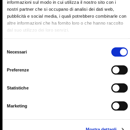
informazioni sul modo in cui utilizza il nostro sito con i
895
896
897
898
899
nostri partner che si occupano di analisi dei dati web,
pubblicità e social media, i quali potrebbero combinarle con
900
901
902
903
904
altre informazioni che ha fornito loro o che hanno raccolto
905
906
907
908
909
dal suo utilizzo dei loro servizi.
910
911
912
913
914
Selezione
915
916
917
918
919
Necessari
del
consenso
920
921
922
923
924
Preferenze
925
926
927
928
929
930
931
932
933
934
Statistiche
935
936
937
938
939
940
941
942
943
944
Marketing
945
946
947
948
949
950
951
952
953
954
Mostra dettagli