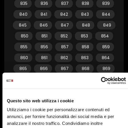
835
836
837
838
839
840
841
842
843
844
845
846
847
848
849
850
851
852
853
854
855
856
857
858
859
860
861
862
863
864
865
866
867
868
869
870
871
872
873
874
875
876
877
878
879
Questo sito web utilizza i cookie
880
881
882
883
884
Utilizziamo i cookie per personalizzare contenuti ed
885
886
887
888
889
annunci, per fornire funzionalità dei social media e per
890
891
892
893
894
analizzare il nostro traffico. Condividiamo inoltre