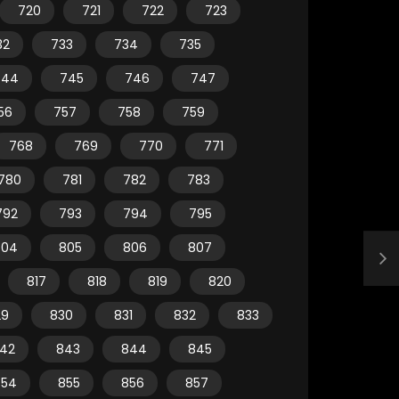
720
721
722
723
32
733
734
735
744
745
746
747
56
757
758
759
768
769
770
771
780
781
782
783
792
793
794
795
804
805
806
807
817
818
819
820
29
830
831
832
833
42
843
844
845
854
855
856
857