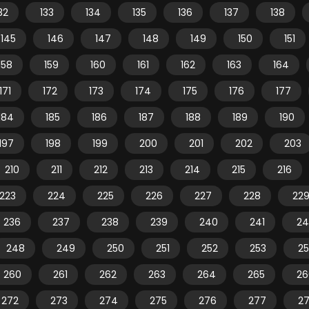
32
133
134
135
136
137
138
145
146
147
148
149
150
151
158
159
160
161
162
163
164
171
172
173
174
175
176
177
184
185
186
187
188
189
190
197
198
199
200
201
202
203
210
211
212
213
214
215
216
223
224
225
226
227
228
22
236
237
238
239
240
241
24
248
249
250
251
252
253
2
260
261
262
263
264
265
26
272
273
274
275
276
277
2