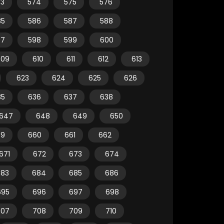
73
574
575
576
85
586
587
588
97
598
599
600
609
610
611
612
613
623
624
625
626
35
636
637
638
647
648
649
650
59
660
661
662
671
672
673
674
683
684
685
686
695
696
697
698
707
708
709
710