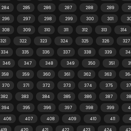
284
285
286
287
288
289
2
296
297
298
299
300
301
3
308
309
310
311
312
313
314
321
322
323
324
325
326
327
334
335
336
337
338
339
34
346
347
348
349
350
351
3
358
359
360
361
362
363
36
370
371
372
373
374
375
3
382
383
384
385
386
387
3
394
395
396
397
398
399
4
406
407
408
409
410
411
4
419
420
421
422
423
424
42