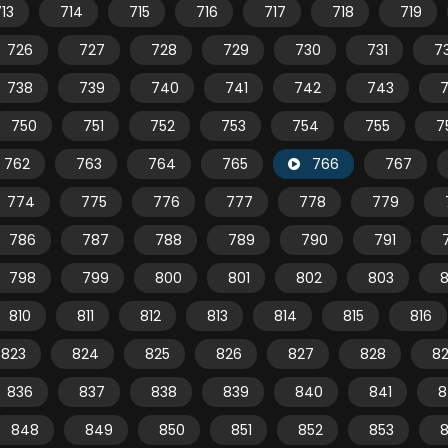
13
714
715
716
717
718
719
726
727
728
729
730
731
7
738
739
740
741
742
743
750
751
752
753
754
755
7
762
763
764
765
766
767
774
775
776
777
778
779
786
787
788
789
790
791
798
799
800
801
802
803
810
811
812
813
814
815
816
823
824
825
826
827
828
8
836
837
838
839
840
841
8
848
849
850
851
852
853