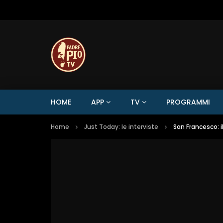
HOME
APP
TV
PROGRAMMI
Home
Just Today: le interviste
San Francesco: i