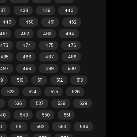
437
438
439
440
449
450
451
452
461
462
463
464
473
474
475
476
485
486
487
488
497
498
499
500
09
510
511
512
513
523
524
525
526
5
536
537
538
539
548
549
550
551
0
561
562
563
564