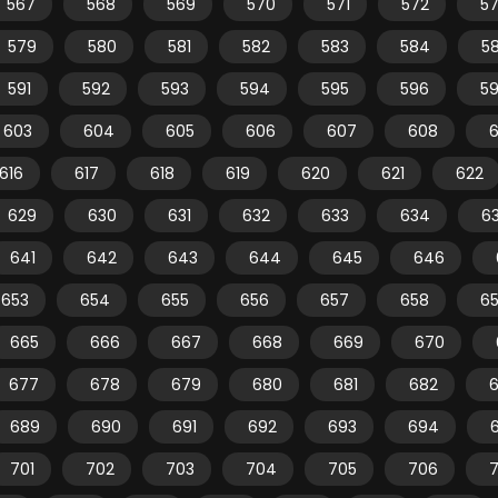
567
568
569
570
571
572
5
579
580
581
582
583
584
5
591
592
593
594
595
596
5
603
604
605
606
607
608
616
617
618
619
620
621
622
629
630
631
632
633
634
6
641
642
643
644
645
646
653
654
655
656
657
658
6
665
666
667
668
669
670
677
678
679
680
681
682
689
690
691
692
693
694
701
702
703
704
705
706