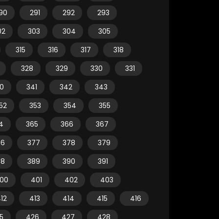
90
291
292
293
02
303
304
305
315
316
317
318
328
329
330
331
0
341
342
343
52
353
354
355
4
365
366
367
76
377
378
379
88
389
390
391
00
401
402
403
12
413
414
415
416
5
426
427
428